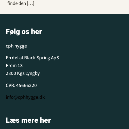
finde den […]
Følg os her
cph hygge
En del af Black Spring ApS
Frem 13
2800 Kgs Lyngby
CVR: 45666220
info@cphhygge.dk
Læs mere her