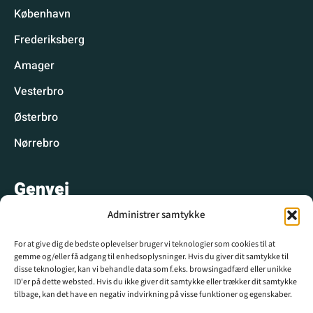
København
Frederiksberg
Amager
Vesterbro
Østerbro
Nørrebro
Genvej
Administrer samtykke
Hyggelige spisesteder
For at give dig de bedste oplevelser bruger vi teknologier som cookies til at
Hyggelige aktiviteter
gemme og/eller få adgang til enhedsoplysninger. Hvis du giver dit samtykke til
disse teknologier, kan vi behandle data som f.eks. browsingadfærd eller unikke
CPH WIKI
ID'er på dette websted. Hvis du ikke giver dit samtykke eller trækker dit samtykke
tilbage, kan det have en negativ indvirkning på visse funktioner og egenskaber.
Krydsord