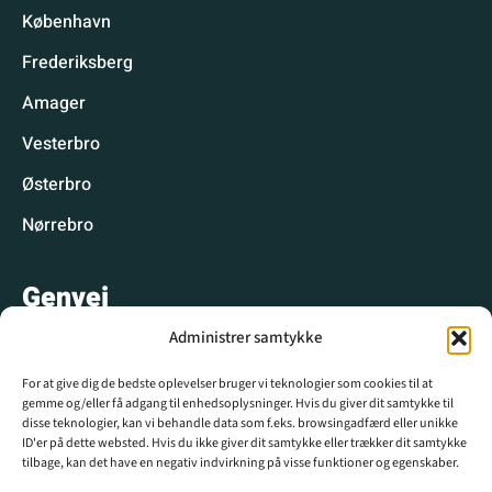
København
Frederiksberg
Amager
Vesterbro
Østerbro
Nørrebro
Genvej
Administrer samtykke
Hyggelige spisesteder
For at give dig de bedste oplevelser bruger vi teknologier som cookies til at
Hyggelige aktiviteter
gemme og/eller få adgang til enhedsoplysninger. Hvis du giver dit samtykke til
disse teknologier, kan vi behandle data som f.eks. browsingadfærd eller unikke
CPH WIKI
ID'er på dette websted. Hvis du ikke giver dit samtykke eller trækker dit samtykke
tilbage, kan det have en negativ indvirkning på visse funktioner og egenskaber.
Krydsord