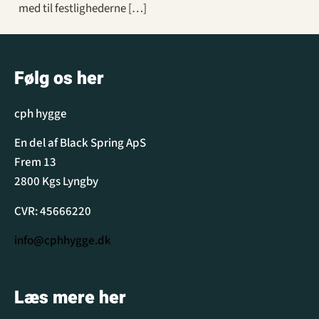
med til festlighederne […]
Følg os her
cph hygge
En del af Black Spring ApS
Frem 13
2800 Kgs Lyngby
CVR: 45666220
info@cphhygge.dk
Læs mere her