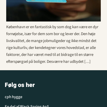
København er en fantastisk by som dog kan være en dyr
fornøjelse, især for dem som bor og lever der. Den høje
livskvalitet, de mange jobmuligeder og ikke mindst det
rige kulturliv, der kendetegner vores hovedstad, er alle
faktorer, der har været med til at bidrage til en større
efterspørgsel på boliger. Desværre har udbydet […]
Følg os her
cph hygge
En del af Black Spring ApS