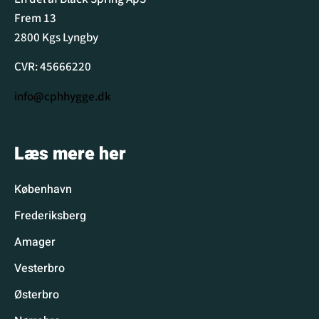
Frem 13
2800 Kgs Lyngby
CVR: 45666220
info@cphhygge.dk
Læs mere her
København
Frederiksberg
Amager
Vesterbro
Østerbro