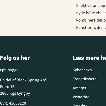
Effektiv transpo
nyde både effekti
kombinere det be
kunstform, der k
Følg os her
Læs mere h
cph hygge
København
Frederiksberg
En del af Black Spring ApS
Frem 13
Amager
2800 Kgs Lyngby
Vesterbro
CVR: 45666220