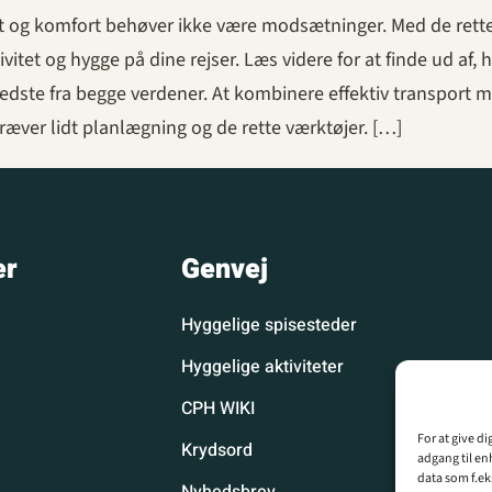
rt og komfort behøver ikke være modsætninger. Med de rette
vitet og hygge på dine rejser. Læs videre for at finde ud af,
dste fra begge verdener. At kombinere effektiv transport 
ræver lidt planlægning og de rette værktøjer. […]
er
Genvej
Hyggelige spisesteder
Hyggelige aktiviteter
CPH WIKI
For at give d
Krydsord
adgang til en
data som f.ek