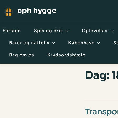
cph hygge
Forside
Spis og drik
Oplevelser
Barer og natteliv
København
S
Bag om os
Krydsordshjælp
Dag:
1
Transpo