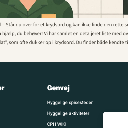
d – Står du over for et krydsord og kan ikke finde den rette 
n hjælp, du behøver! Vi har samlet en detaljeret liste med o
ldat”, som ofte dukker op i krydsord. Du finder både kendte t
er
Genvej
Hyggelige spisesteder
Hyggelige aktiviteter
CPH WIKI