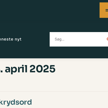
eneste nyt
. april 2025
 krydsord