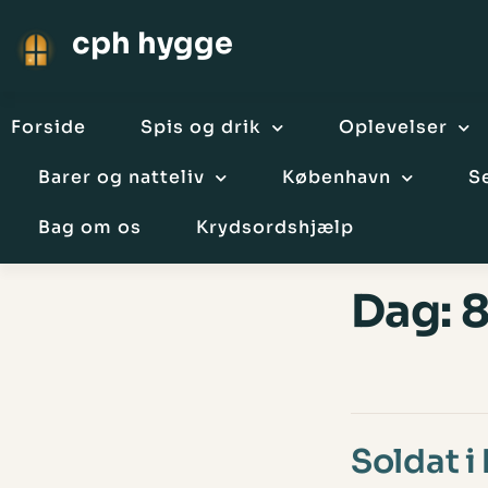
cph hygge
Forside
Spis og drik
Oplevelser
Barer og natteliv
København
S
Bag om os
Krydsordshjælp
Dag:
8
Soldat i