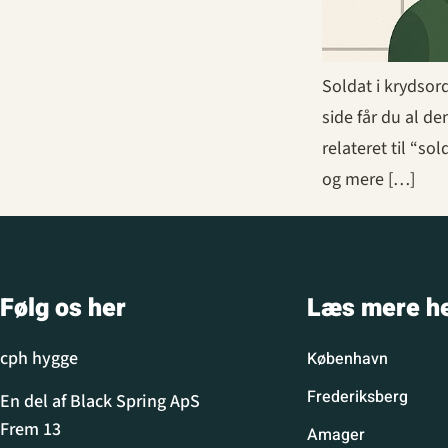
Soldat i krydsor
side får du al de
relateret til “so
og mere […]
Følg os her
Læs mere h
cph hygge
København
Frederiksberg
En del af Black Spring ApS
Frem 13
Amager