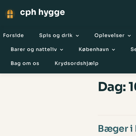
cph hygge
Forside
Spis og drik
Oplevelser
Barer og natteliv
København
S
Bag om os
Krydsordshjælp
Dag:
1
Bæger i