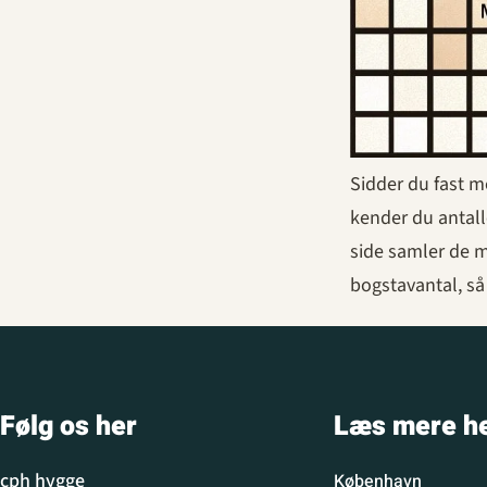
Sidder du fast m
kender du antall
side samler de m
bogstavantal, så
Følg os her
Læs mere h
cph hygge
København