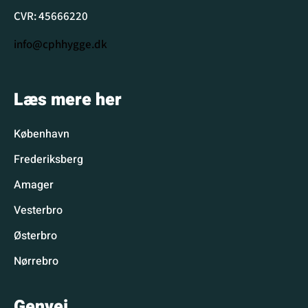
CVR: 45666220
info@cphhygge.dk
Læs mere her
København
Frederiksberg
Amager
Vesterbro
Østerbro
Nørrebro
Genvej