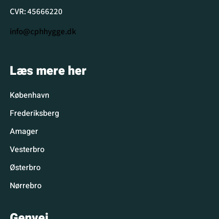
CVR: 45666220
info@cphhygge.dk
Læs mere her
København
Frederiksberg
Amager
Vesterbro
Østerbro
Nørrebro
Genvej