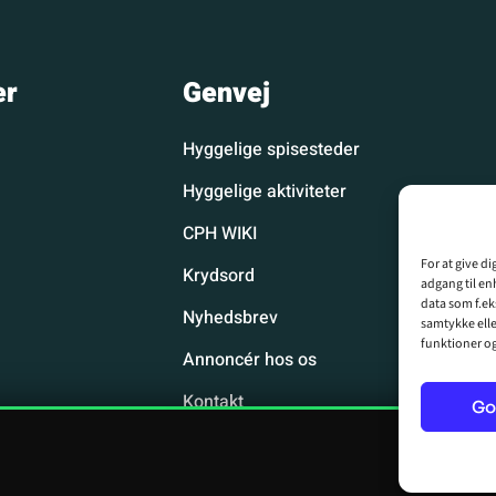
er
Genvej
Hyggelige spisesteder
Hyggelige aktiviteter
CPH WIKI
For at give d
Krydsord
adgang til en
data som f.ek
Nyhedsbrev
samtykke elle
funktioner o
Annoncér hos os
Kontakt
Go
Privatlivspolitik