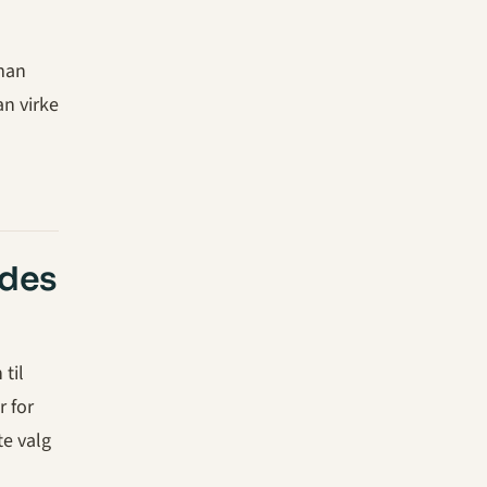
 man
an virke
ødes
 til
r for
te valg