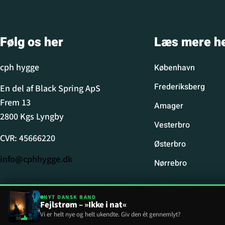
Følg os her
Læs mere h
cph hygge
København
Frederiksberg
En del af Black Spring ApS
Frem 13
Amager
2800 Kgs Lyngby
Vesterbro
CVR: 45666220
Østerbro
info@cphhygge.dk
Nørrebro
NYT DANSK BAND
Fejlstrøm – »Ikke i nat«
Vi er helt nye og helt ukendte. Giv den ét gennemlyt?