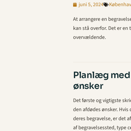
juni 5, 2024
Københa
At arrangere en begravels
kan stå overfor. Det er en 
overvældende.
Planlæg med 
ønsker
Det første og vigtigste skr
den afdødes ønsker. Hvis d
deres begravelse, er det a
af begravelsessted, type c