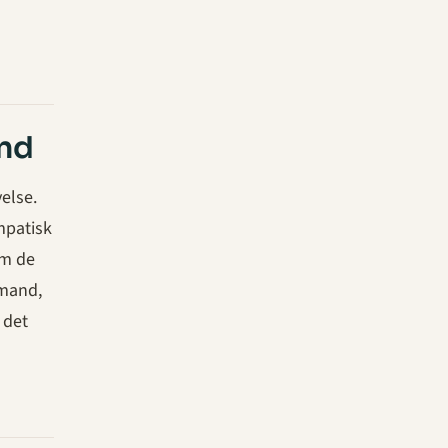
and
else.
mpatisk
om de
emand,
 det