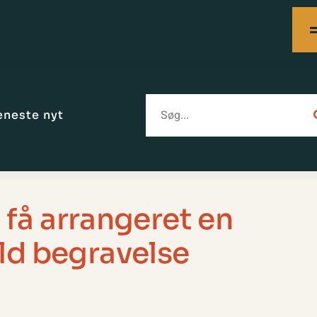
eneste nyt
at få arrangeret en
ld begravelse