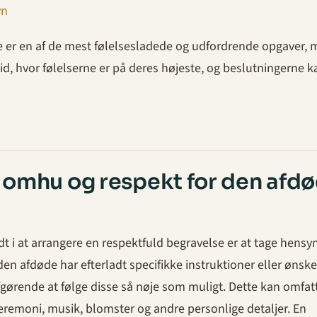
vn
e er en af de mest følelsesladede og udfordrende opgaver,
tid, hvor følelserne er på deres højeste, og beslutningerne k
omhu og respekt for den afd
idt i at arrangere en respektfuld begravelse er at tage hensyn
en afdøde har efterladt specifikke instruktioner eller ønske
fgørende at følge disse så nøje som muligt. Dette kan omfat
eremoni, musik, blomster og andre personlige detaljer. En