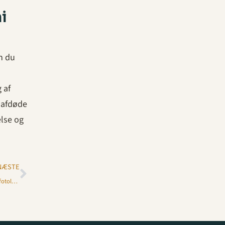
i
n du
 af
n afdøde
else og
NÆSTE
Få taget dit billede i København – En guide til de bedste fotolokationer