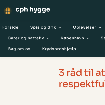
cph hygge
Forside
Spis og drik
Oplevelser
Barer og natteliv
København
S
Bag om os
Krydsordshjælp
3 råd til 
respektfu