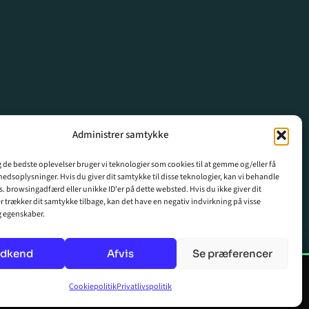
Administrer samtykke
ig de bedste oplevelser bruger vi teknologier som cookies til at gemme og/eller få
hedsoplysninger. Hvis du giver dit samtykke til disse teknologier, kan vi behandle
s. browsingadfærd eller unikke ID'er på dette websted. Hvis du ikke giver dit
r trækker dit samtykke tilbage, kan det have en negativ indvirkning på visse
g egenskaber.
dkend
Afvis
Se præferencer
×
Afspil
Cookiepolitik
Privatlivspolitik