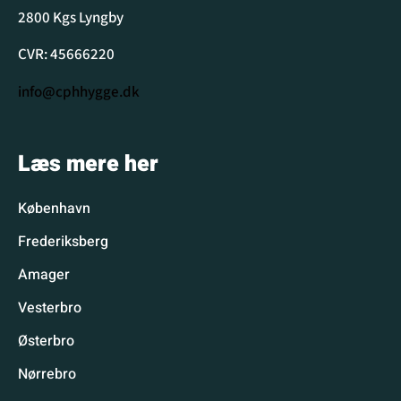
2800 Kgs Lyngby
CVR: 45666220
info@cphhygge.dk
Læs mere her
København
Frederiksberg
Amager
Vesterbro
Østerbro
Nørrebro