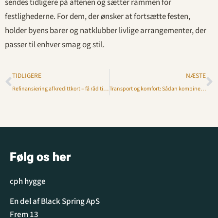
sendes tidligere på aftenen og sætter rammen for
festlighederne. For dem, der ønsker at fortsætte festen,
holder byens barer og natklubber livlige arrangementer, der
passer til enhver smag og stil.
TIDLIGERE
NÆSTE
Refinansiering af kredittkort – få råd til livet i storbyen
Transport og komfort: Sådan kombinerer du effektivitet og komfort
Følg os her
cph hygge
En del af Black Spring ApS
Frem 13