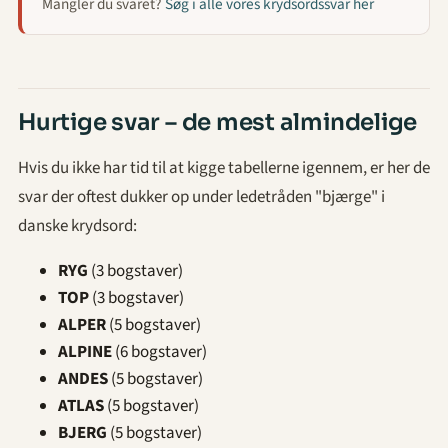
Mangler du svaret?
Søg i alle vores krydsordssvar her
Hurtige svar – de mest almindelige
Hvis du ikke har tid til at kigge tabellerne igennem, er her de
svar der oftest dukker op under ledetråden "bjærge" i
danske krydsord:
RYG
(3 bogstaver)
TOP
(3 bogstaver)
ALPER
(5 bogstaver)
ALPINE
(6 bogstaver)
ANDES
(5 bogstaver)
ATLAS
(5 bogstaver)
BJERG
(5 bogstaver)