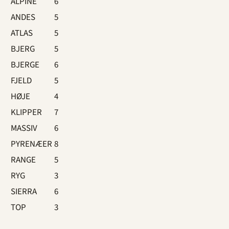
ALPINE
6
ANDES
5
ATLAS
5
BJERG
5
BJERGE
6
FJELD
5
HØJE
4
KLIPPER
7
MASSIV
6
PYRENÆER
8
RANGE
5
RYG
3
SIERRA
6
TOP
3