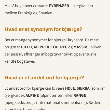
Med 8 bogstaver er svaret
PYRENÆER
– bjergkæden
mellem Frankrig og Spanien.
Hvad er et synonym for bjærge?
Der er mange synonymer for bjærge i krydsord. De mest
brugte er
FJELD
,
KLIPPER
,
TOP
,
RYG
og
MASSIV
. Hvilken
der passer, afhænger af bogstavantallet og eventuelle
kendte bogstaver.
Hvad er et andet ord for bjærge?
Et andet ord for bjærge kan fx være
HØJE
,
SIERRA
(som i en
bjergkæde),
ALPINE
(alpint terræn) eller
RANGE
(bjergkæde, brugt i international sammenhæng). Se den
komplette tabel ovenfor.