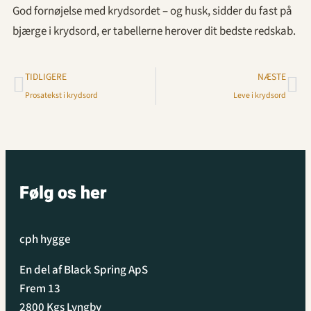
God fornøjelse med krydsordet – og husk, sidder du fast på
bjærge i krydsord, er tabellerne herover dit bedste redskab.
TIDLIGERE
NÆSTE
Prosatekst i krydsord
Leve i krydsord
Følg os her
cph hygge
En del af Black Spring ApS
Frem 13
2800 Kgs Lyngby