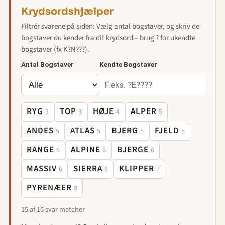
Krydsordshjælper
Filtrér svarene på siden: Vælg antal bogstaver, og skriv de
bogstaver du kender fra dit krydsord – brug ? for ukendte
bogstaver (fx K?N???).
Antal Bogstaver
Kendte Bogstaver
RYG
TOP
HØJE
ALPER
3
3
4
5
ANDES
ATLAS
BJERG
FJELD
5
5
5
5
RANGE
ALPINE
BJERGE
5
6
6
MASSIV
SIERRA
KLIPPER
6
6
7
PYRENÆER
8
15 af 15 svar matcher