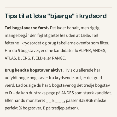
Tips til at løse "bjærge" i krydsord
Tæl bogstaverne først.
Det lyder banalt, men rigtig
mange begår den fejl at gætte løs uden at tælle. Tæl
felterne i krydsordet og brug tabellerne ovenfor som filter.
Har du 5 bogstaver, er dine kandidater fx ALPER, ANDES,
ATLAS, BJERG, FJELD eller RANGE.
Brug kendte bogstaver aktivt.
Hvis du allerede har
udfyldt nogle bogstaver fra krydsende ord, er det guld
værd. Lad os sige du har 5 bogstaver og det tredje bogstav
er
D
– da kan du straks pege på ANDES som stærk kandidat.
Eller har du mønsteret _ _ E _ _ _, passer BJERGE måske
perfekt (6 bogstaver, E på tredjepladsen).