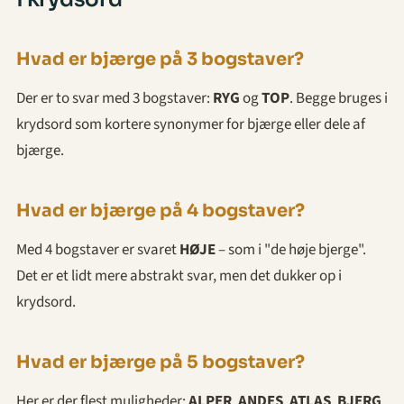
Hvad er bjærge på 3 bogstaver?
Der er to svar med 3 bogstaver:
RYG
og
TOP
. Begge bruges i
krydsord som kortere synonymer for bjærge eller dele af
bjærge.
Hvad er bjærge på 4 bogstaver?
Med 4 bogstaver er svaret
HØJE
– som i "de høje bjerge".
Det er et lidt mere abstrakt svar, men det dukker op i
krydsord.
Hvad er bjærge på 5 bogstaver?
Her er der flest muligheder:
ALPER
,
ANDES
,
ATLAS
,
BJERG
,