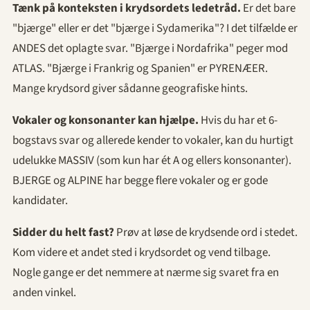
Tænk på konteksten i krydsordets ledetråd.
Er det bare
"bjærge" eller er det "bjærge i Sydamerika"? I det tilfælde er
ANDES det oplagte svar. "Bjærge i Nordafrika" peger mod
ATLAS. "Bjærge i Frankrig og Spanien" er PYRENÆER.
Mange krydsord giver sådanne geografiske hints.
Vokaler og konsonanter kan hjælpe.
Hvis du har et 6-
bogstavs svar og allerede kender to vokaler, kan du hurtigt
udelukke MASSIV (som kun har ét A og ellers konsonanter).
BJERGE og ALPINE har begge flere vokaler og er gode
kandidater.
Sidder du helt fast?
Prøv at løse de krydsende ord i stedet.
Kom videre et andet sted i krydsordet og vend tilbage.
Nogle gange er det nemmere at nærme sig svaret fra en
anden vinkel.