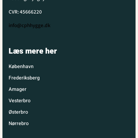
CVR: 45666220
info@cphhygge.dk
Læs mere her
København
Frederiksberg
Amager
Vesterbro
Østerbro
Nørrebro