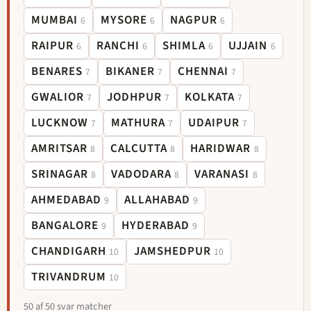
MUMBAI
MYSORE
NAGPUR
6
6
6
RAIPUR
RANCHI
SHIMLA
UJJAIN
6
6
6
6
BENARES
BIKANER
CHENNAI
7
7
7
GWALIOR
JODHPUR
KOLKATA
7
7
7
LUCKNOW
MATHURA
UDAIPUR
7
7
7
AMRITSAR
CALCUTTA
HARIDWAR
8
8
8
SRINAGAR
VADODARA
VARANASI
8
8
8
AHMEDABAD
ALLAHABAD
9
9
BANGALORE
HYDERABAD
9
9
CHANDIGARH
JAMSHEDPUR
10
10
TRIVANDRUM
10
50 af 50 svar matcher