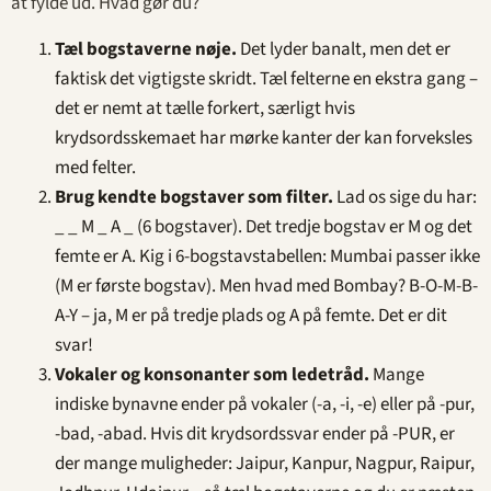
at fylde ud. Hvad gør du?
Tæl bogstaverne nøje.
Det lyder banalt, men det er
faktisk det vigtigste skridt. Tæl felterne en ekstra gang –
det er nemt at tælle forkert, særligt hvis
krydsordsskemaet har mørke kanter der kan forveksles
med felter.
Brug kendte bogstaver som filter.
Lad os sige du har:
_ _ M _ A _ (6 bogstaver). Det tredje bogstav er M og det
femte er A. Kig i 6-bogstavstabellen: Mumbai passer ikke
(M er første bogstav). Men hvad med Bombay? B-O-M-B-
A-Y – ja, M er på tredje plads og A på femte. Det er dit
svar!
Vokaler og konsonanter som ledetråd.
Mange
indiske bynavne ender på vokaler (-a, -i, -e) eller på -pur,
-bad, -abad. Hvis dit krydsordssvar ender på -PUR, er
der mange muligheder: Jaipur, Kanpur, Nagpur, Raipur,