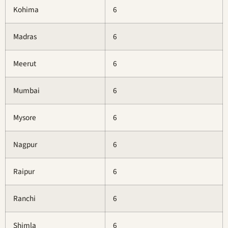
Kohima
6
Madras
6
Meerut
6
Mumbai
6
Mysore
6
Nagpur
6
Raipur
6
Ranchi
6
Shimla
6