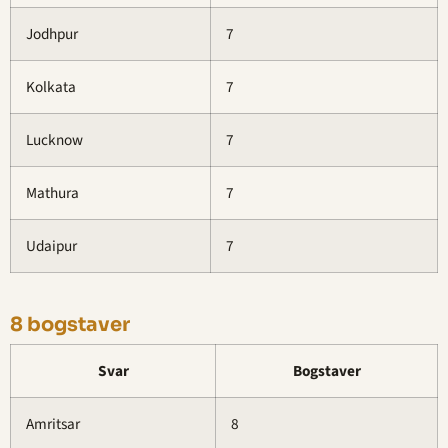
Jodhpur
7
Kolkata
7
Lucknow
7
Mathura
7
Udaipur
7
8 bogstaver
Svar
Bogstaver
Amritsar
8