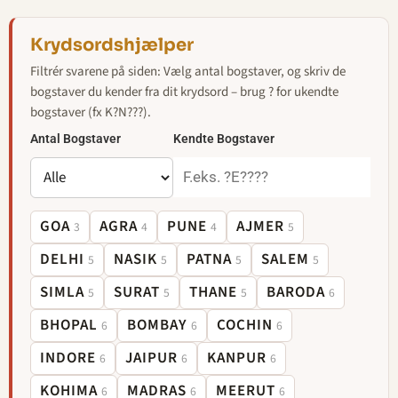
Krydsordshjælper
Filtrér svarene på siden: Vælg antal bogstaver, og skriv de
bogstaver du kender fra dit krydsord – brug ? for ukendte
bogstaver (fx K?N???).
Antal Bogstaver
Kendte Bogstaver
GOA
AGRA
PUNE
AJMER
3
4
4
5
DELHI
NASIK
PATNA
SALEM
5
5
5
5
SIMLA
SURAT
THANE
BARODA
5
5
5
6
BHOPAL
BOMBAY
COCHIN
6
6
6
INDORE
JAIPUR
KANPUR
6
6
6
KOHIMA
MADRAS
MEERUT
6
6
6