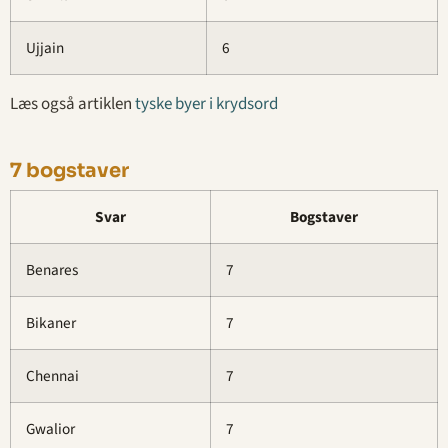
Ujjain
6
Læs også artiklen
tyske byer i krydsord
7 bogstaver
Svar
Bogstaver
Benares
7
Bikaner
7
Chennai
7
Gwalior
7