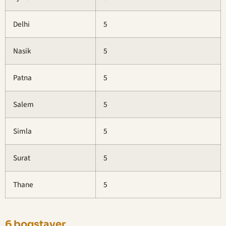
Delhi
5
Nasik
5
Patna
5
Salem
5
Simla
5
Surat
5
Thane
5
6 bogstaver