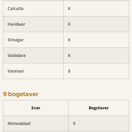
Calcutta
8
Haridwar
8
Srinagar
8
Vadodara
8
Varanasi
8
9 bogstaver
Svar
Bogstaver
Ahmedabad
9