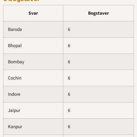
Svar
Bogstaver
Baroda
6
Bhopal
6
Bombay
6
Cochin
6
Indore
6
Jaipur
6
Kanpur
6