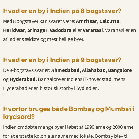
Hvad er en by i Indien på 8 bogstaver?
Med 8 bogstaver kan svaret være:
Amritsar
,
Calcutta
,
Haridwar
,
Srinagar
,
Vadodara
eller
Varanasi
. Varanasi er en
af Indiens ældste og mest hellige byer.
Hvad er en by i Indien på 9 bogstaver?
De 9-bogstavs svar er:
Ahmedabad
,
Allahabad
,
Bangalore
og
Hyderabad
. Bangalore er Indiens IT-hovedstad, mens
Hyderabad er en historisk storby i Sydindien.
Hvorfor bruges både Bombay og Mumbai i
krydsord?
Indien omdøbte mange byer i løbet af 1990'erne og 2000'erne
for at erstatte koloniale navne med lokale. Bombay blev til