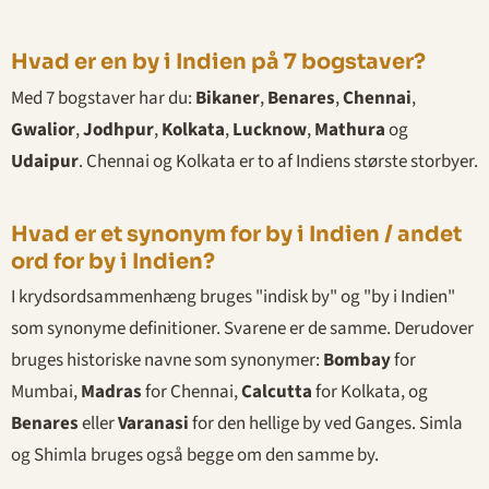
Hvad er en by i Indien på 7 bogstaver?
Med 7 bogstaver har du:
Bikaner
,
Benares
,
Chennai
,
Gwalior
,
Jodhpur
,
Kolkata
,
Lucknow
,
Mathura
og
Udaipur
. Chennai og Kolkata er to af Indiens største storbyer.
Hvad er et synonym for by i Indien / andet
ord for by i Indien?
I krydsordsammenhæng bruges "indisk by" og "by i Indien"
som synonyme definitioner. Svarene er de samme. Derudover
bruges historiske navne som synonymer:
Bombay
for
Mumbai,
Madras
for Chennai,
Calcutta
for Kolkata, og
Benares
eller
Varanasi
for den hellige by ved Ganges. Simla
og Shimla bruges også begge om den samme by.