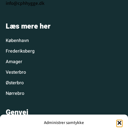
info@cphhygge.dk
Læs mere her
København
Frederiksberg
Amager
Vesterbro
Østerbro
Nørrebro
Genvej
Administrer samtykke
Hyggelige spisesteder