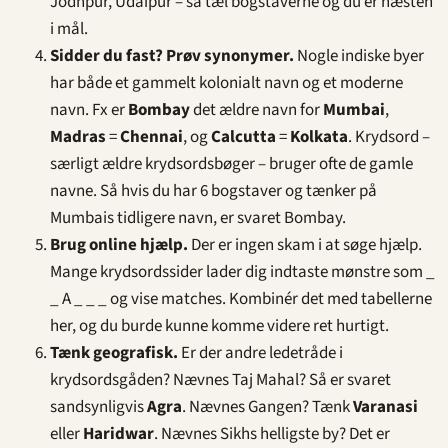
Jodhpur, Udaipur – så tæl bogstaverne og du er næsten
i mål.
Sidder du fast? Prøv synonymer.
Nogle indiske byer
har både et gammelt kolonialt navn og et moderne
navn. Fx er
Bombay
det ældre navn for
Mumbai
,
Madras
=
Chennai
, og
Calcutta
=
Kolkata
. Krydsord –
særligt ældre krydsordsbøger – bruger ofte de gamle
navne. Så hvis du har 6 bogstaver og tænker på
Mumbais tidligere navn, er svaret Bombay.
Brug online hjælp.
Der er ingen skam i at søge hjælp.
Mange krydsordssider lader dig indtaste mønstre som _
_ A _ _ _ og vise matches. Kombinér det med tabellerne
her, og du burde kunne komme videre ret hurtigt.
Tænk geografisk.
Er der andre ledetråde i
krydsordsgåden? Nævnes Taj Mahal? Så er svaret
sandsynligvis
Agra
. Nævnes Gangen? Tænk
Varanasi
eller
Haridwar
. Nævnes Sikhs helligste by? Det er