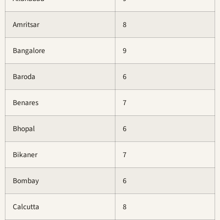
Amritsar
8
Bangalore
9
Baroda
6
Benares
7
Bhopal
6
Bikaner
7
Bombay
6
Calcutta
8