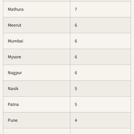
Mathura
7
Meerut
6
Mumbai
6
Mysore
6
Nagpur
6
Nasik
5
Patna
5
Pune
4