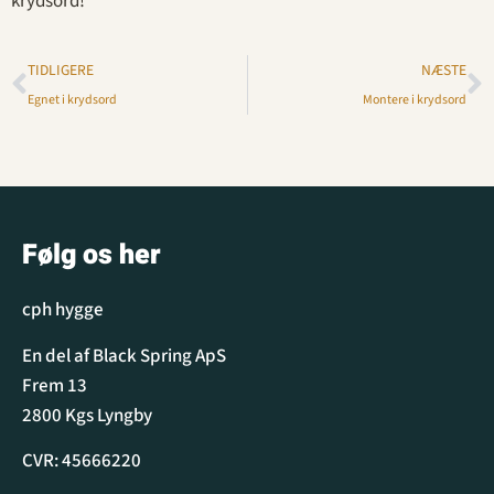
krydsord!
TIDLIGERE
NÆSTE
Egnet i krydsord
Montere i krydsord
Følg os her
cph hygge
En del af Black Spring ApS
Frem 13
2800 Kgs Lyngby
CVR: 45666220