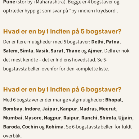
Pune
(stor by i Maharashtra). Begge er 4 bogstaver og
optræder hyppigt som svar på "by i indien i krydsord".
Hvad er en by i Indien på 5 bogstaver?
Der er flere muligheder med 5 bogstaver:
Delhi
,
Patna
,
Salem
,
Simla
,
Nasik
,
Surat
,
Thane
og
Ajmer
. Delhi er nok
det mest kendte – det er Indiens hovedstad. Se 5-
bogstavstabellen ovenfor for den komplette liste.
Hvad er en by i Indien på 6 bogstaver?
Med 6 bogstaver er der mange valgmuligheder:
Bhopal
,
Bombay
,
Indore
,
Jaipur
,
Kanpur
,
Madras
,
Meerut
,
Mumbai
,
Mysore
,
Nagpur
,
Raipur
,
Ranchi
,
Shimla
,
Ujjain
,
Baroda
,
Cochin
og
Kohima
. Se 6-bogstavstabellen for fuldt
overblik.