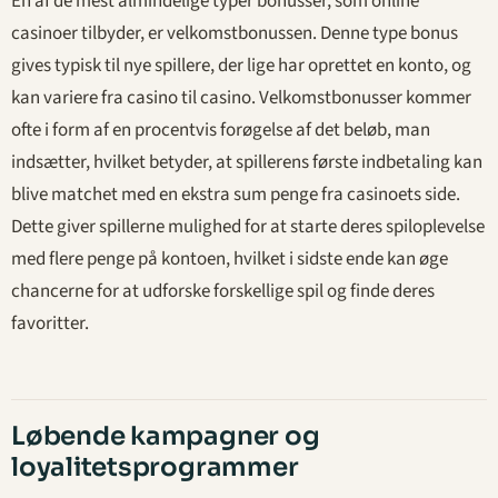
En af de mest almindelige typer bonusser, som online
casinoer tilbyder, er velkomstbonussen. Denne type bonus
gives typisk til nye spillere, der lige har oprettet en konto, og
kan variere fra casino til casino. Velkomstbonusser kommer
ofte i form af en procentvis forøgelse af det beløb, man
indsætter, hvilket betyder, at spillerens første indbetaling kan
blive matchet med en ekstra sum penge fra casinoets side.
Dette giver spillerne mulighed for at starte deres spiloplevelse
med flere penge på kontoen, hvilket i sidste ende kan øge
chancerne for at udforske forskellige spil og finde deres
favoritter.
Løbende kampagner og
loyalitetsprogrammer