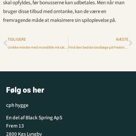
skal opfyldes, før bonusserne kan udbetales. Men når man
bruger disse tilbud med omtanke, kan de være en
fremragende måde at maksimere sin spiloplevelse på.
TIDLIGERE
NÆSTE
Unikke minder med incredible ink tattoo
Find den bedste tandlæge på Frederiksberg
Følg os her
cph hygge
En del af Black Spring ApS
Frem 13
2800 Kgs Lyngby