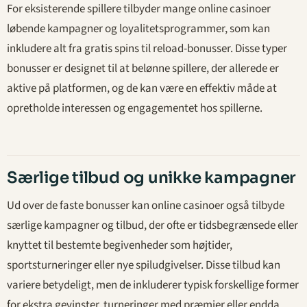
For eksisterende spillere tilbyder mange online casinoer
løbende kampagner og loyalitetsprogrammer, som kan
inkludere alt fra gratis spins til reload-bonusser. Disse typer
bonusser er designet til at belønne spillere, der allerede er
aktive på platformen, og de kan være en effektiv måde at
opretholde interessen og engagementet hos spillerne.
Særlige tilbud og unikke kampagner
Ud over de faste bonusser kan online casinoer også tilbyde
særlige kampagner og tilbud, der ofte er tidsbegrænsede eller
knyttet til bestemte begivenheder som højtider,
sportsturneringer eller nye spiludgivelser. Disse tilbud kan
variere betydeligt, men de inkluderer typisk forskellige former
for ekstra gevinster, turneringer med præmier eller endda