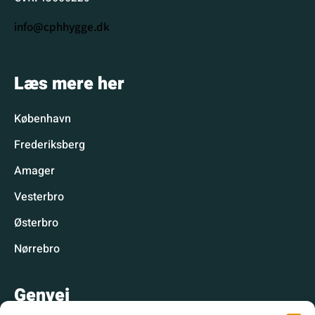
info@cphhygge.dk
Læs mere her
København
Frederiksberg
Amager
Vesterbro
Østerbro
Nørrebro
Genvej