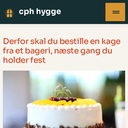
cph hygge
Derfor skal du bestille en kage
fra et bageri, næste gang du
holder fest