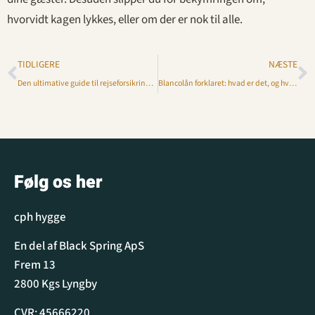
hvorvidt kagen lykkes, eller om der er nok til alle.
TIDLIGERE
NÆSTE
Den ultimative guide til rejseforsikring for lange eventyr i op til 30 dage
Blancolån forklaret: hvad er det, og hvordan fungerer det?
Følg os her
cph hygge
En del af Black Spring ApS
Frem 13
2800 Kgs Lyngby
CVR: 45666220