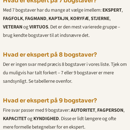
Hvad er ekspert på 7 bogstaver?
Med 7 bogstaver har du mange at vælge imellem:
EKSPERT
,
FAGFOLK
,
FAGMAND
,
KAPTAJN
,
KORYFÆ
,
STJERNE
,
VETERAN
og
VIRTUOS
. Det er den mest varierede gruppe –
brug kendte bogstaver til at indsnævre det.
Hvad er ekspert på 8 bogstaver?
Der er ingen svar med præcis 8 bogstaver i vores liste. Tjek om
du muligvis har talt forkert – 7 eller 9 bogstaver er mere
sandsynligt. Se tabellerne ovenfor.
Hvad er ekspert på 9 bogstaver?
Fire svar passer med 9 bogstaver:
AUTORITET
,
FAGPERSON
,
KAPACITET
og
KYNDIGHED
. Disse er lidt længere og ofte
mere formelle betegnelser for en ekspert.