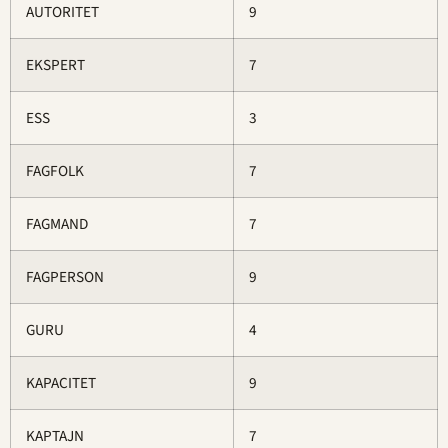
AUTORITET
9
EKSPERT
7
ESS
3
FAGFOLK
7
FAGMAND
7
FAGPERSON
9
GURU
4
KAPACITET
9
KAPTAJN
7