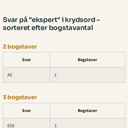
Svar på "ekspert" i krydsord –
sorteret efter bogstavantal
2 bogstaver
Svar
Bogstaver
AS
2
3 bogstaver
Svar
Bogstaver
ESS
3