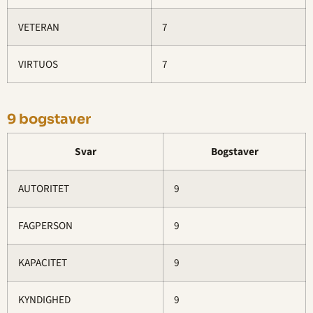
VETERAN
7
VIRTUOS
7
9 bogstaver
Svar
Bogstaver
AUTORITET
9
FAGPERSON
9
KAPACITET
9
KYNDIGHED
9