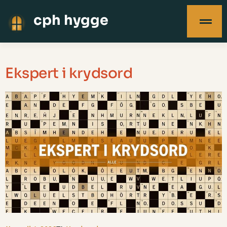
cph hygge
Ekspert i krydsord