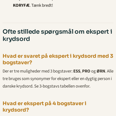
KORYFÆ
. Tænk bredt!
Ofte stillede spørgsmål om ekspert i
krydsord
Hvad er svaret på ekspert i krydsord med 3
bogstaver?
Der er tre muligheder med 3 bogstaver:
ESS
,
PRO
og
ØRN
. Alle
tre bruges som synonymer for ekspert eller en dygtig person i
danske krydsord. Se 3-bogstavs tabellen ovenfor.
Hvad er ekspert på 4 bogstaver i
krydsord?