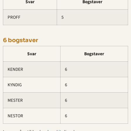
Svar
Bogstaver
PROFF
5
6 bogstaver
Svar
Bogstaver
KENDER
6
KYNDIG
6
MESTER
6
NESTOR
6