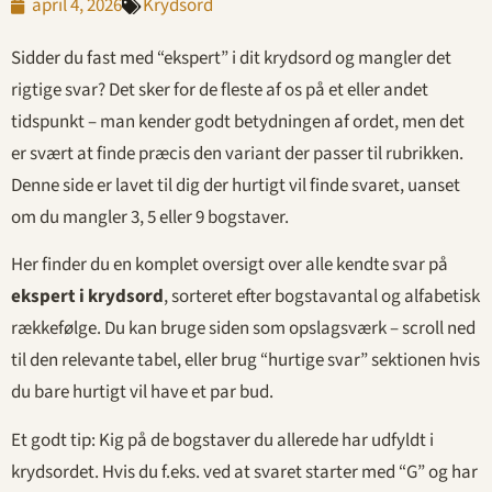
april 4, 2026
Krydsord
Sidder du fast med “ekspert” i dit krydsord og mangler det
rigtige svar? Det sker for de fleste af os på et eller andet
tidspunkt – man kender godt betydningen af ordet, men det
er svært at finde præcis den variant der passer til rubrikken.
Denne side er lavet til dig der hurtigt vil finde svaret, uanset
om du mangler 3, 5 eller 9 bogstaver.
Her finder du en komplet oversigt over alle kendte svar på
ekspert i krydsord
, sorteret efter bogstavantal og alfabetisk
rækkefølge. Du kan bruge siden som opslagsværk – scroll ned
til den relevante tabel, eller brug “hurtige svar” sektionen hvis
du bare hurtigt vil have et par bud.
Et godt tip: Kig på de bogstaver du allerede har udfyldt i
krydsordet. Hvis du f.eks. ved at svaret starter med “G” og har