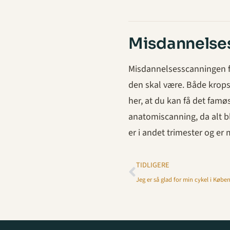
Misdannelse
Misdannelsesscanningen for
den skal være. Både kropsd
her, at du kan få det fam
anatomiscanning, da alt bl
er i andet trimester og er
TIDLIGERE
Jeg er så glad for min cykel i Køb