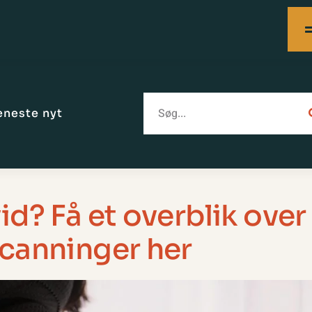
eneste nyt
id? Få et overblik over
scanninger her