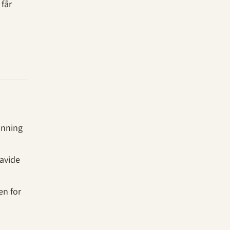
 får
anning
ravide
en for