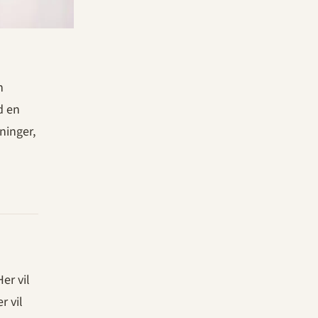
n
d en
ninger,
Her vil
r vil