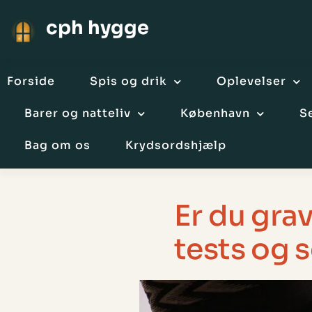
cph hygge
Forside
Spis og drik
Oplevelser
Barer og natteliv
København
S
Bag om os
Krydsordshjælp
Er du grav
tests og 