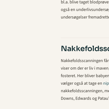
bl.a. blive taget blodprøv
også en underlivsundersø
undersøgelser fremadrettet
Nakkefoldss
Nakkefoldsscanningen får 
viser om der er liv i mave
fosteret. Her bliver babye
vælger også at tage en
nip
nakkefoldsscanningen, men
Downs, Edwards og Patau