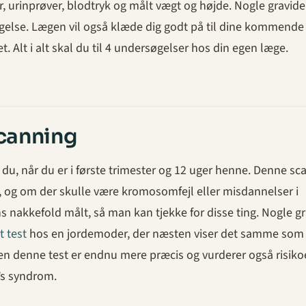
er, urinprøver, blodtryk og målt vægt og højde. Nogle gravide
gelse. Lægen vil også klæde dig godt på til dine kommende
. Alt i alt skal du til 4 undersøgelser hos din egen læge.
canning
du, når du er i første trimester og 12 uger henne. Denne sc
n, og om der skulle være kromosomfejl eller misdannelser i
ns nakkefold målt, så man kan tjekke for disse ting. Nogle g
t test
hos en jordemoder, der næsten viser det samme som
 denne test er endnu mere præcis og vurderer også risiko
’s syndrom.