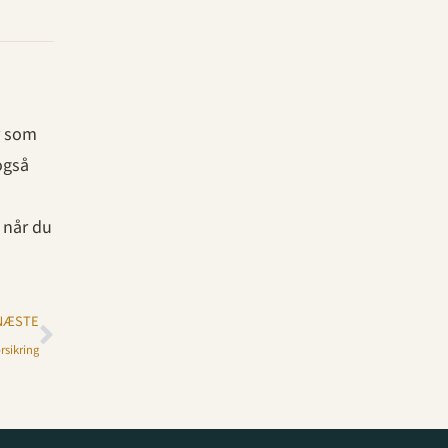
r som
også
 når du
NÆSTE
rsikring