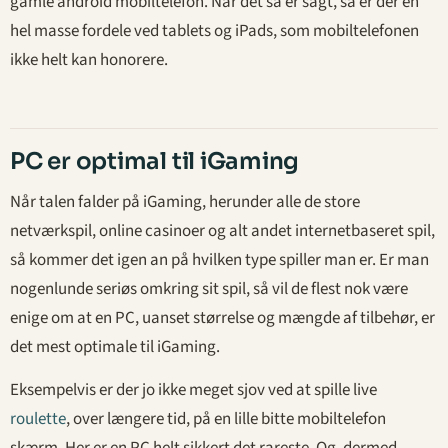
gamle android mobiltelefon. Når det så er sagt, så er der en
hel masse fordele ved tablets og iPads, som mobiltelefonen
ikke helt kan honorere.
PC er optimal til iGaming
Når talen falder på iGaming, herunder alle de store
netværkspil, online casinoer og alt andet internetbaseret spil,
så kommer det igen an på hvilken type spiller man er. Er man
nogenlunde seriøs omkring sit spil, så vil de flest nok være
enige om at en PC, uanset størrelse og mængde af tilbehør, er
det mest optimale til iGaming.
Eksempelvis er der jo ikke meget sjov ved at spille live
roulette
, over længere tid, på en lille bitte mobiltelefon