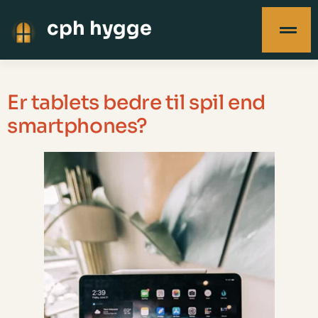
cph hygge
Er tablets bedre til spil end
smartphones?