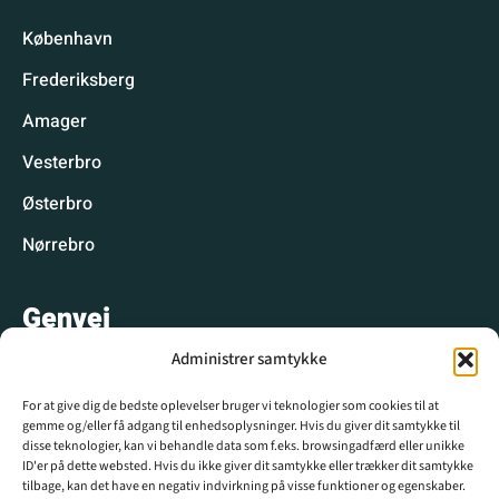
København
Frederiksberg
Amager
Vesterbro
Østerbro
Nørrebro
Genvej
Administrer samtykke
Hyggelige spisesteder
For at give dig de bedste oplevelser bruger vi teknologier som cookies til at
Hyggelige aktiviteter
gemme og/eller få adgang til enhedsoplysninger. Hvis du giver dit samtykke til
disse teknologier, kan vi behandle data som f.eks. browsingadfærd eller unikke
CPH WIKI
ID'er på dette websted. Hvis du ikke giver dit samtykke eller trækker dit samtykke
tilbage, kan det have en negativ indvirkning på visse funktioner og egenskaber.
Krydsord