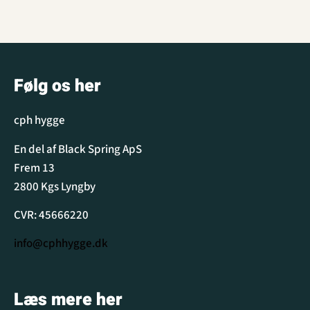
Følg os her
cph hygge
En del af Black Spring ApS
Frem 13
2800 Kgs Lyngby
CVR: 45666220
info@cphhygge.dk
Læs mere her