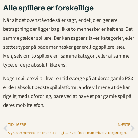
Alle spillere er forskellige
Når alt det ovenstående så er sagt, er det jo en generel
betragtning der ligger bag. Ikke to mennesker er helt ens. Det
samme gælder spillere. Der kan sagtens laves kategorier, eller
sættes typer på både mennesker generelt og spillere især.
Men, selv om to spillere er i samme kategori, eller af samme
type, er de jo absolut ikke ens.
Nogen spillere vil til hver en tid sværge på at deres gamle PS3
er den absolut bedste spilplatform, andre vil mene at de har
rigelig med udfordring, bare ved at have et par gamle spil på
deres mobiltelefon.
TIDLIGERE
NÆSTE
Styrk sammenholdet: Teambuilding i København
Hvor finder man erhvervsrengøring på Sjælland? En guide til at finde pålidelig erhvervsrengøring nær dig