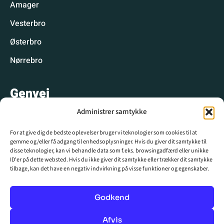
Amager
Vesterbro
Østerbro
Nørrebro
Genvej
Administrer samtykke
Hyggelige spisesteder
For at give dig de bedste oplevelser bruger vi teknologier som cookies til at
Hyggelige aktiviteter
gemme og/eller få adgang til enhedsoplysninger. Hvis du giver dit samtykke til
disse teknologier, kan vi behandle data som f.eks. browsingadfærd eller unikke
CPH WIKI
ID'er på dette websted. Hvis du ikke giver dit samtykke eller trækker dit samtykke
tilbage, kan det have en negativ indvirkning på visse funktioner og egenskaber.
Krydsord
Nyhedsbrev
Godkend
Annoncér hos os
Afvis