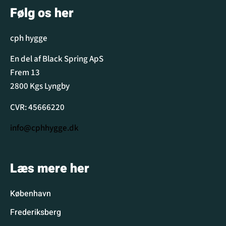
Følg os her
cph hygge
En del af Black Spring ApS
Frem 13
2800 Kgs Lyngby
CVR: 45666220
info@cphhygge.dk
Læs mere her
København
Frederiksberg