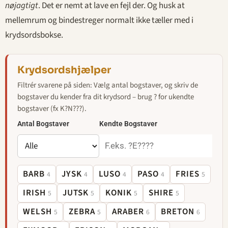
nøjagtigt
. Det er nemt at lave en fejl der. Og husk at
mellemrum og bindestreger normalt ikke tæller med i
krydsordsbokse.
Krydsordshjælper
Filtrér svarene på siden: Vælg antal bogstaver, og skriv de
bogstaver du kender fra dit krydsord – brug ? for ukendte
bogstaver (fx K?N???).
Antal Bogstaver
Kendte Bogstaver
BARB
JYSK
LUSO
PASO
FRIES
4
4
4
4
5
IRISH
JUTSK
KONIK
SHIRE
5
5
5
5
WELSH
ZEBRA
ARABER
BRETON
5
5
6
6