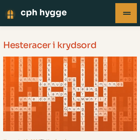
cph hygge
Hesteracer i krydsord