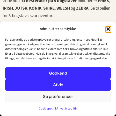
Gode bud på
hesteracer på 5 bogstaver
inkluderer:
FRIES
,
IRISH
,
JUTSK
,
KONIK
,
SHIRE
,
WELSH
og
ZEBRA
. Se tabellen
for 5-bogstavs-svar ovenfor.
Administrer samtykke
For at give dig de bedste oplevelser bruger vi teknologier som cookies til at
Hvilke hesteracer har 6 bogstaver?
gemme og/eller få adgang til enhedsoplysninger. Hvis du giver dit samtykke til
disse teknologier, kan vi behandle data som f.eks. browsingadfærd eller unikke
Hesteracer på 6 bogstaver
kan bl.a. være:
ARABER
,
ID'er på dette websted. Hvis du ikke giver dit samtykke eller trækker dit samtykke
tilbage, kan det have en negativ indvirkning på visse funktioner og egenskaber.
BRETON
,
EXMOOR
,
FRISON
,
MORGAN
,
SHIRES
,
TARPAN
,
TINKER
og
ZINGST
.
Godkend
Afvis
Hvad er et synonym for hesteracer i
Se præferencer
krydsord?
NYT DANSK BAND
×
Fejlstrøm – »Ikke i nat«
Afspil
Cookiepolitik
Privatlivspolitik
Vi er helt nye og helt ukendte. Giv den ét gennemlyt?
I krydsord kan ledeteksten variere – du kan støde på