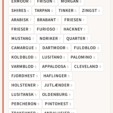
EXMOOR
FRISON
MORGAN
6
6
6
SHIRES
TARPAN
TINKER
ZINGST
6
6
6
6
ARABISK
BRABANT
FRIESEN
7
7
7
FRIESER
FURIOSO
HACKNEY
7
7
7
MUSTANG
NORIKER
QUARTER
7
7
7
CAMARGUE
DARTMOOR
FULDBLOD
8
8
8
KOLDBLOD
LUSITANO
PALOMINO
8
8
8
VARMBLOD
APPALOOSA
CLEVELAND
8
9
9
FJORDHEST
HAFLINGER
9
9
HOLSTENER
JUTLÆNDER
9
9
LUSITANSK
OLDENBURG
9
9
PERCHERON
PINTOHEST
9
9