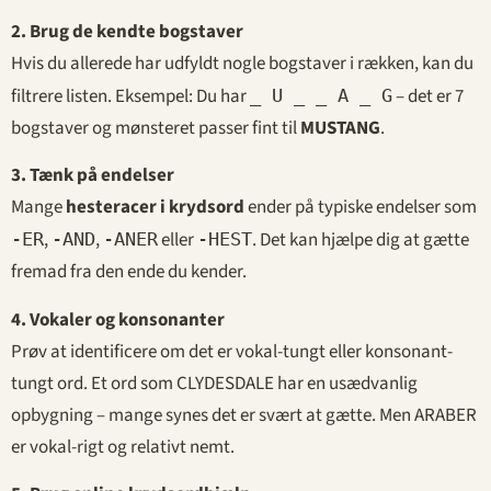
2. Brug de kendte bogstaver
Hvis du allerede har udfyldt nogle bogstaver i rækken, kan du
filtrere listen. Eksempel: Du har
– det er 7
_ U _ _ A _ G
bogstaver og mønsteret passer fint til
MUSTANG
.
3. Tænk på endelser
Mange
hesteracer i krydsord
ender på typiske endelser som
,
,
eller
. Det kan hjælpe dig at gætte
-ER
-AND
-ANER
-HEST
fremad fra den ende du kender.
4. Vokaler og konsonanter
Prøv at identificere om det er vokal-tungt eller konsonant-
tungt ord. Et ord som CLYDESDALE har en usædvanlig
opbygning – mange synes det er svært at gætte. Men ARABER
er vokal-rigt og relativt nemt.