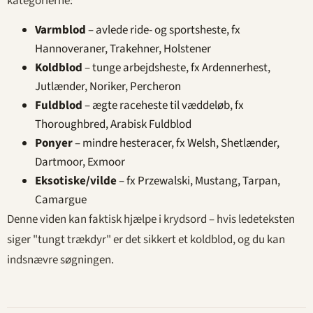
kategorierne:
Varmblod
– avlede ride- og sportsheste, fx
Hannoveraner, Trakehner, Holstener
Koldblod
– tunge arbejdsheste, fx Ardennerhest,
Jutlænder, Noriker, Percheron
Fuldblod
– ægte raceheste til væddeløb, fx
Thoroughbred, Arabisk Fuldblod
Ponyer
– mindre hesteracer, fx Welsh, Shetlænder,
Dartmoor, Exmoor
Eksotiske/vilde
– fx Przewalski, Mustang, Tarpan,
Camargue
Denne viden kan faktisk hjælpe i krydsord – hvis ledeteksten
siger "tungt trækdyr" er det sikkert et koldblod, og du kan
indsnævre søgningen.