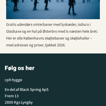
Gratis udendørs vinterbaner med lyskæder, isdisco i
Gladsaxe og en hal på Østerbro med is næsten hele året:
Her er alle Københavns skøjtebaner og skøjtehaller –
med adresser og priser, tjekket 2026.
Følg os her
cph hygge
En del af Black Spring ApS
Frem 13
2800 Kgs Lyngby