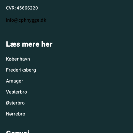
CVR: 45666220
info@cphhygge.dk
Læs mere her
København
Frederiksberg
Amager
Vesterbro
Østerbro
Nørrebro