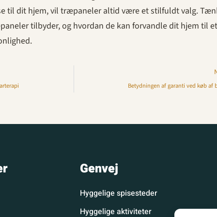
se til dit hjem, vil træpaneler altid være et stilfuldt valg. Tæ
neler tilbyder, og hvordan de kan forvandle dit hjem til et
onlighed.
arterapi
Betydningen af garanti ved køb af b
er
Genvej
Hyggelige spisesteder
Hyggelige aktiviteter