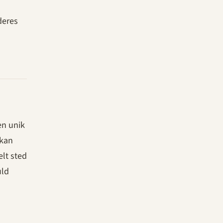
deres
en unik
 kan
elt sted
uld