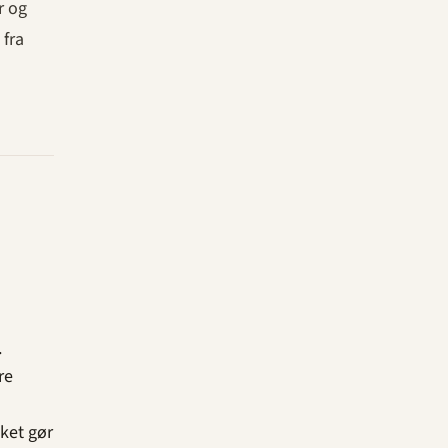
r og
 fra
.
re
lket gør