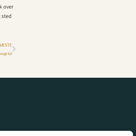
nk over
 sted
NÆSTE
rugt bil