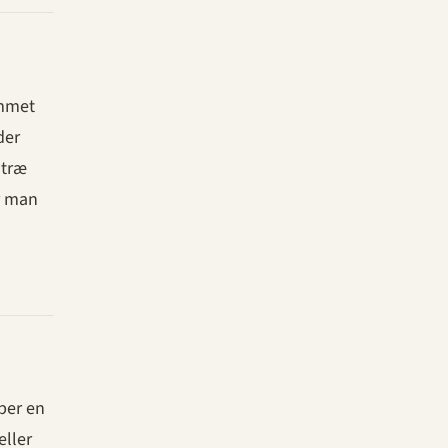
emmet
der
 træ
r man
ber en
eller