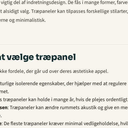
vigtig del af indretningsdesign. De fås i mange former, farve
et alsidigt valg. Træpaneler kan tilpasses forskellige stilarter,
erne og minimalistisk.
at vælge træpanel
ke fordele, der går ud over deres æstetiske appel.
aturlige isolerende egenskaber, der hjælper med at regulere
met.
ts træpaneler kan holde i mange år, hvis de plejes ordentligt
lsen
: Træpaneler kan ændre rummets akustik og give en me
.
e
: De fleste træpaneler kræver minimal vedligeholdelse, hvi