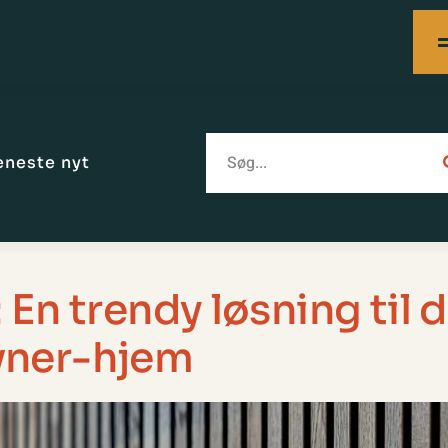
eneste nyt
En trendy løsning til d
ner-hjem