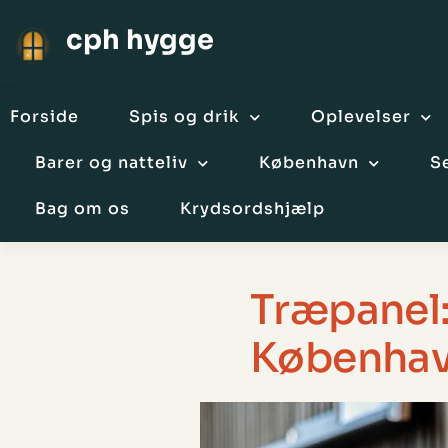
cph hygge
Forside
Spis og drik
Oplevelser
Barer og natteliv
København
S
Bag om os
Krydsordshjælp
Træpanel: 
Københav