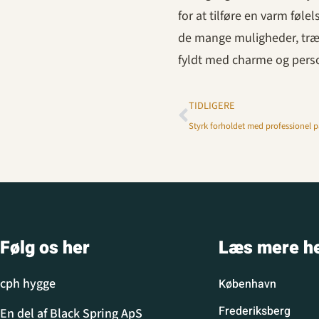
for at tilføre en varm følel
de mange muligheder, træpa
fyldt med charme og pers
TIDLIGERE
Styrk forholdet med professionel p
Følg os her
Læs mere h
cph hygge
København
Frederiksberg
En del af Black Spring ApS