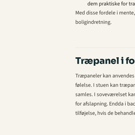
dem praktiske for tr
Med disse fordele i mente,
boligindretning.
Træpanel i f
Træpaneler kan anvendes i
følelse. I stuen kan træp
samles. I soveværelset kan d
for afslapning. Endda i b
tilføjelse, hvis de behandl