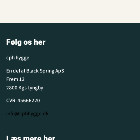
Følg os her
cph hygge
En del af Black Spring ApS
Frem 13
2800 Kgs Lyngby
CVR: 45666220
info@cphhygge.dk
Læs mere her