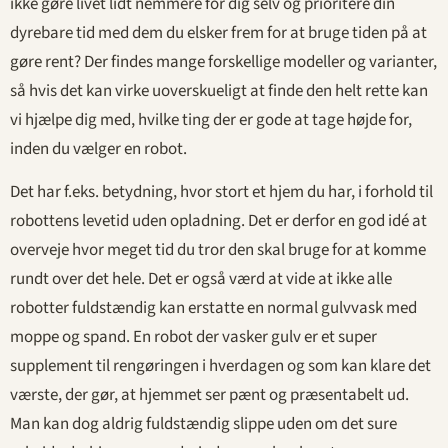
ikke gøre livet lidt nemmere for dig selv og prioritere din
dyrebare tid med dem du elsker frem for at bruge tiden på at
gøre rent? Der findes mange forskellige modeller og varianter,
så hvis det kan virke uoverskueligt at finde den helt rette kan
vi hjælpe dig med, hvilke ting der er gode at tage højde for,
inden du vælger en robot.
Det har f.eks. betydning, hvor stort et hjem du har, i forhold til
robottens levetid uden opladning. Det er derfor en god idé at
overveje hvor meget tid du tror den skal bruge for at komme
rundt over det hele. Det er også værd at vide at ikke alle
robotter fuldstændig kan erstatte en normal gulvvask med
moppe og spand. En robot der vasker gulv er et super
supplement til rengøringen i hverdagen og som kan klare det
værste, der gør, at hjemmet ser pænt og præsentabelt ud.
Man kan dog aldrig fuldstændig slippe uden om det sure