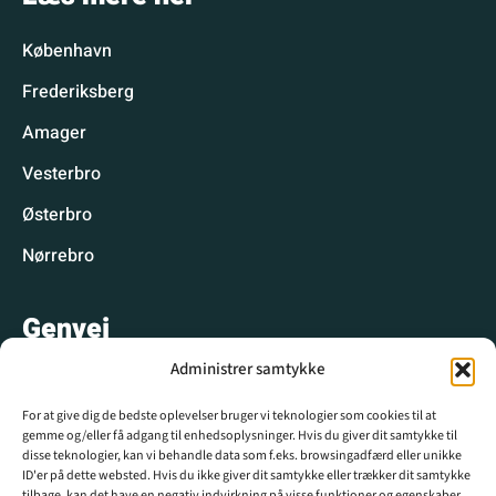
København
Frederiksberg
Amager
Vesterbro
Østerbro
Nørrebro
Genvej
Administrer samtykke
Hyggelige spisesteder
For at give dig de bedste oplevelser bruger vi teknologier som cookies til at
Hyggelige aktiviteter
gemme og/eller få adgang til enhedsoplysninger. Hvis du giver dit samtykke til
disse teknologier, kan vi behandle data som f.eks. browsingadfærd eller unikke
CPH WIKI
ID'er på dette websted. Hvis du ikke giver dit samtykke eller trækker dit samtykke
tilbage, kan det have en negativ indvirkning på visse funktioner og egenskaber.