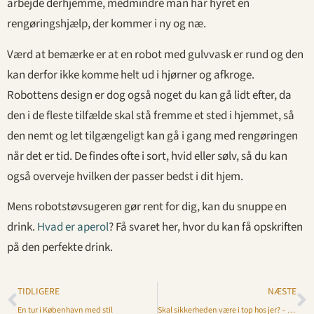
arbejde derhjemme, medmindre man har hyret en
rengøringshjælp, der kommer i ny og næ.
Værd at bemærke er at en robot med gulvvask er rund og den
kan derfor ikke komme helt ud i hjørner og afkroge.
Robottens design er dog også noget du kan gå lidt efter, da
den i de fleste tilfælde skal stå fremme et sted i hjemmet, så
den nemt og let tilgængeligt kan gå i gang med rengøringen
når det er tid. De findes ofte i sort, hvid eller sølv, så du kan
også overveje hvilken der passer bedst i dit hjem.
Mens robotstøvsugeren gør rent for dig, kan du snuppe en
drink.
Hvad er aperol
? Få svaret her, hvor du kan få opskriften
på den perfekte drink.
TIDLIGERE
NÆSTE
En tur i København med stil
Skal sikkerheden være i top hos jer? – Kig med her