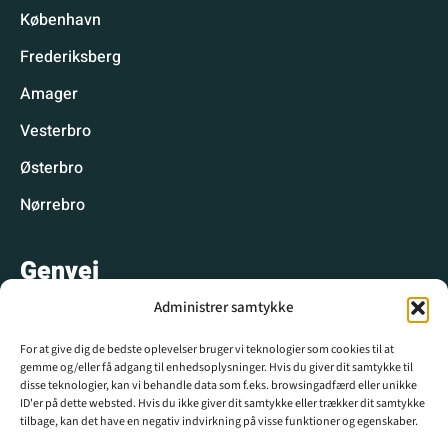
København
Frederiksberg
Amager
Vesterbro
Østerbro
Nørrebro
Genvej
Administrer samtykke
Hyggelige spisesteder
For at give dig de bedste oplevelser bruger vi teknologier som cookies til at
Hyggelige aktiviteter
gemme og/eller få adgang til enhedsoplysninger. Hvis du giver dit samtykke til
disse teknologier, kan vi behandle data som f.eks. browsingadfærd eller unikke
CPH WIKI
ID'er på dette websted. Hvis du ikke giver dit samtykke eller trækker dit samtykke
tilbage, kan det have en negativ indvirkning på visse funktioner og egenskaber.
Krydsord