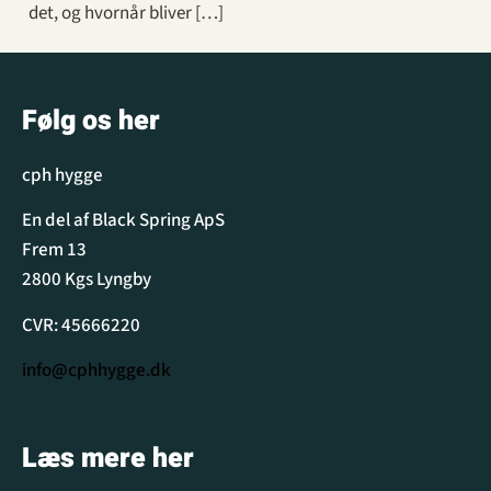
det, og hvornår bliver […]
Følg os her
cph hygge
En del af Black Spring ApS
Frem 13
2800 Kgs Lyngby
CVR: 45666220
info@cphhygge.dk
Læs mere her