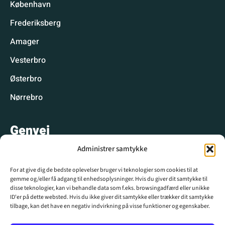
København
Frederiksberg
Amager
Vesterbro
Østerbro
Nørrebro
Genvej
Administrer samtykke
Hyggelige spisesteder
For at give dig de bedste oplevelser bruger vi teknologier som cookies til at
Hyggelige aktiviteter
gemme og/eller få adgang til enhedsoplysninger. Hvis du giver dit samtykke til
disse teknologier, kan vi behandle data som f.eks. browsingadfærd eller unikke
CPH WIKI
ID'er på dette websted. Hvis du ikke giver dit samtykke eller trækker dit samtykke
tilbage, kan det have en negativ indvirkning på visse funktioner og egenskaber.
Krydsord