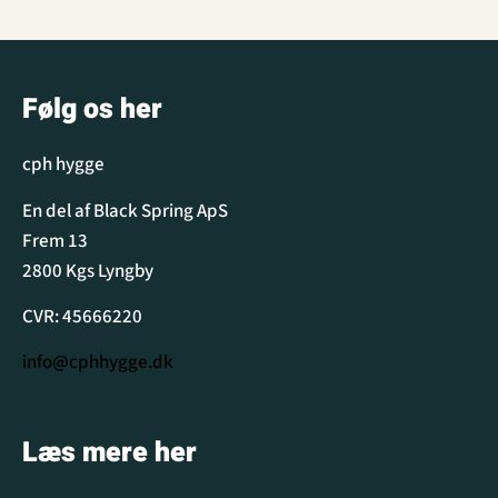
Følg os her
cph hygge
En del af Black Spring ApS
Frem 13
2800 Kgs Lyngby
CVR: 45666220
info@cphhygge.dk
Læs mere her