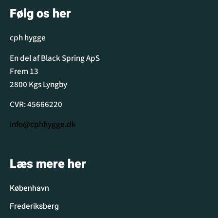
Følg os her
cph hygge
En del af Black Spring ApS
Frem 13
2800 Kgs Lyngby
CVR: 45666220
info@cphhygge.dk
Læs mere her
København
Frederiksberg