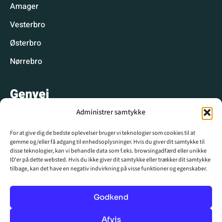
Amager
Vesterbro
Østerbro
Nørrebro
Genvej
Administrer samtykke
Hyggelige spisesteder
For at give dig de bedste oplevelser bruger vi teknologier som cookies til at
Hyggelige aktiviteter
gemme og/eller få adgang til enhedsoplysninger. Hvis du giver dit samtykke til
disse teknologier, kan vi behandle data som f.eks. browsingadfærd eller unikke
CPH WIKI
ID'er på dette websted. Hvis du ikke giver dit samtykke eller trækker dit samtykke
tilbage, kan det have en negativ indvirkning på visse funktioner og egenskaber.
Krydsord
Nyhedsbrev
Godkend
Annoncér hos os
Afvis