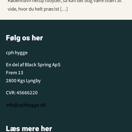
København netop tilbyder, så kan det dog være svært at
vide, hvor du helt præcist […]
Følg os her
cph hygge
En del af Black Spring ApS
Frem 13
2800 Kgs Lyngby
CVR: 45666220
info@cphhygge.dk
Læs mere her