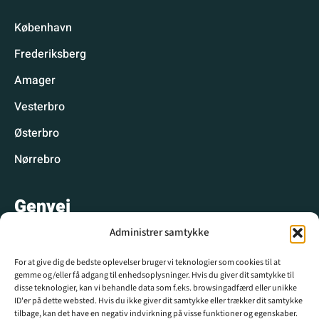
København
Frederiksberg
Amager
Vesterbro
Østerbro
Nørrebro
Genvej
Administrer samtykke
Hyggelige spisesteder
For at give dig de bedste oplevelser bruger vi teknologier som cookies til at
Hyggelige aktiviteter
gemme og/eller få adgang til enhedsoplysninger. Hvis du giver dit samtykke til
disse teknologier, kan vi behandle data som f.eks. browsingadfærd eller unikke
CPH WIKI
ID'er på dette websted. Hvis du ikke giver dit samtykke eller trækker dit samtykke
tilbage, kan det have en negativ indvirkning på visse funktioner og egenskaber.