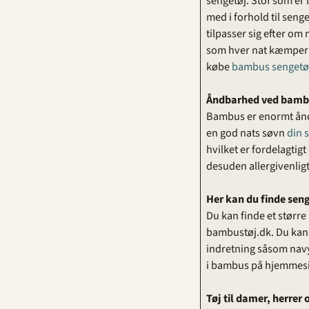
sengetøj. Stof som er 
med i forhold til seng
tilpasser sig efter om
som hver nat kæmper m
købe
bambus sengetø
Åndbarhed ved bamb
Bambus er enormt åndba
en god nats søvn
din 
hvilket er fordelagti
desuden allergivenligt
Her kan du finde sen
Du kan finde et størr
bambustøj.dk. Du kan v
indretning såsom navy
i bambus på hjemmesid
Tøj til damer, herrer 