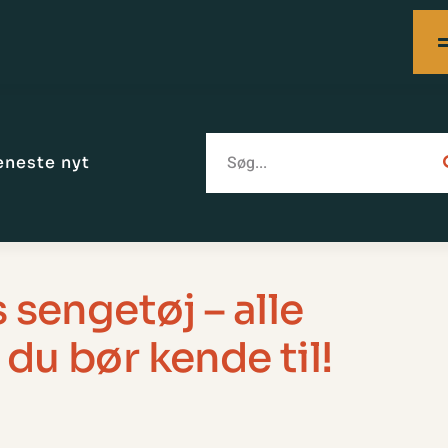
eneste nyt
engetøj – alle
du bør kende til!