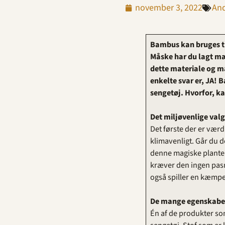
november 3, 2022
An
Bambus kan bruges ti
Måske har du lagt mær
dette materiale og må
enkelte svar er, JA! 
sengetøj. Hvorfor, k
Det miljøvenlige val
Det første der er vær
klimavenligt. Går du de
denne magiske plante.
kræver den ingen pasn
også spiller en kæmpe r
De mange egenskabe
Én af de produkter som