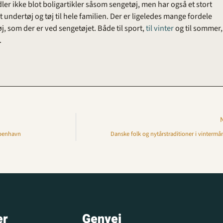
r ikke blot boligartikler såsom sengetøj, men har også et stort
 undertøj og tøj til hele familien. Der er ligeledes mange fordele
, som der er ved sengetøjet. Både til sport,
til vinter
og til sommer,
.
øbenhavn
Danske folk og nytårstraditioner i vinterm
er
Genvej