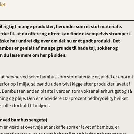
det
l rigtigt mange produkter, herunder som et stof materiale.
ke til, at du oftere og oftere kan finde eksempelvis strømper i
ske har undret dig over om det nu er ét godt produkt. Det
Bambus er genialt af mange grunde til både tøj, sokker og
an du læse mere om her på siden.
g
d at nævne ved selve bambus som stofmateriale er, at det er enormt
rfor op i miljø, så bør du uden tvivl kigge efter produkter lavet af
 Bambussen er den plante i verden som vokser allerhurtigst og så
ing og pleje. Den er endvidere 100 procent nedbrydelig, hvilket
olle i forhold til miljøet.
r ved bambus sengetøj
 er værd at overveje at anskaffe som er lavet af bambus, er