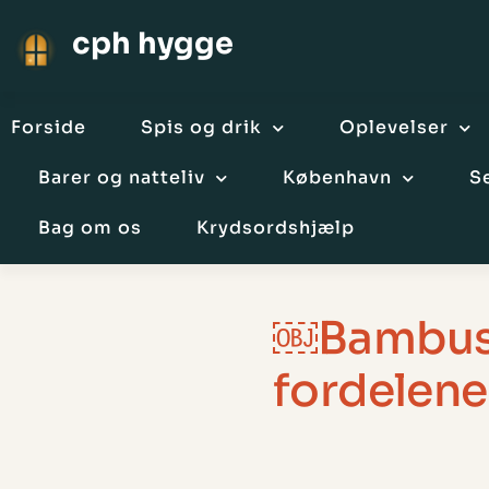
cph hygge
Forside
Spis og drik
Oplevelser
Barer og natteliv
København
S
Bag om os
Krydsordshjælp
￼Bambus s
fordelene 