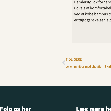
Bambustøj.dk forhandle
udvalg af komfortabelt
ved at købe bambus tøj
er tøjet ganske genialt
TIDLIGERE
Lej en minibus med chauffør til K
Følg os her
Læs mere h