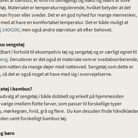
lavet af bambus, er enormt behageligt og blødt og skønt at sove
etøj. Materialet er temperaturregulerende, hvilket betyder at det
 man fryser eller sveder. Det er en god nyhed for mange mennesker,
ed at have en komfortabel temperatur. Det er både muligt at
j 140X200
, men også andre størrelser alt efter behovet.
us sengetøj
rt i forhold til eksempelvis tøj og sengetøj og er særligt egnet til
seng.
Derudover er det også et materiale som er svedabsorberende
gt om natten da mange døjer med nattesved. Sengetøj som dette er
, så det er også noget at have med sig i overvejelserne.
getøj i bambus?
e udvalg af sengetøj i både dobbelt og enkelt på hjemmesiden
ælge imellem flotte farver, som passer til forskellige typer
, mørkegrøn, hvid, grå og flere. Du kan desuden finde håndklæde
en samt forskelligt bambus tøj.
og børn