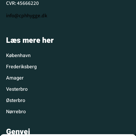
CVR: 45666220
info@cphhygge.dk
Læs mere her
København
Frederiksberg
Amager
Vesterbro
Østerbro
Nørrebro
Genvej