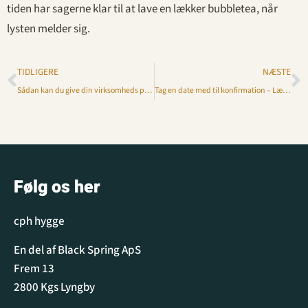
tiden har sagerne klar til at lave en lækker bubbletea, når
lysten melder sig.
TIDLIGERE
NÆSTE
Sådan kan du give din virksomheds produkter en opgradering
Tag en date med til konfirmation – Læs de gode tips her!
Følg os her
cph hygge
En del af Black Spring ApS
Frem 13
2800 Kgs Lyngby