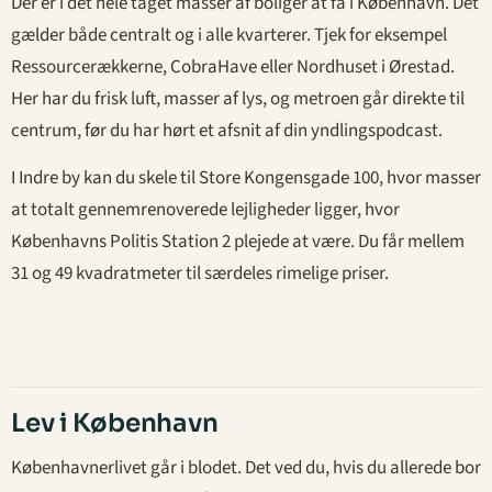
Der er i det hele taget masser af boliger at få i København. Det
gælder både centralt og i alle kvarterer. Tjek for eksempel
Ressourcerækkerne, CobraHave eller Nordhuset i Ørestad.
Her har du frisk luft, masser af lys, og metroen går direkte til
centrum, før du har hørt et afsnit af din yndlingspodcast.
I Indre by kan du skele til Store Kongensgade 100, hvor masser
at totalt gennemrenoverede lejligheder ligger, hvor
Københavns Politis Station 2 plejede at være. Du får mellem
31 og 49 kvadratmeter til særdeles rimelige priser.
Lev i København
Københavnerlivet går i blodet. Det ved du, hvis du allerede bor