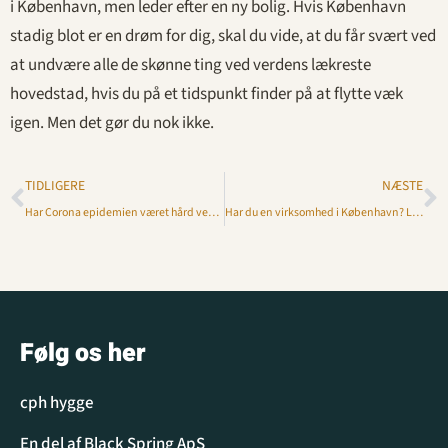
i København, men leder efter en ny bolig. Hvis København
stadig blot er en drøm for dig, skal du vide, at du får svært ved
at undvære alle de skønne ting ved verdens lækreste
hovedstad, hvis du på et tidspunkt finder på at flytte væk
igen. Men det gør du nok ikke.
TIDLIGERE
NÆSTE
Har Corona epidemien været hård ved jeres forhold? Parterapi kan være vejen frem
Har du en virksomhed i København? Lad City2Clean ordne rengøringen
Følg os her
cph hygge
En del af Black Spring ApS