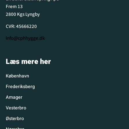
Frem 13
2800 Kgs Lyngby
CVR: 45666220
info@cphhygge.dk
Læs mere her
København
Frederiksberg
Amager
Vesterbro
Østerbro