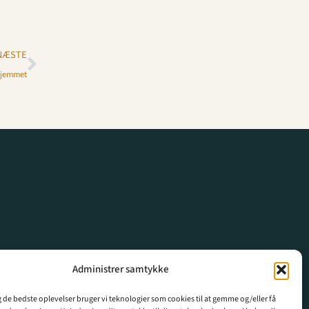
NÆSTE
 hjemmet
Administrer samtykke
ig de bedste oplevelser bruger vi teknologier som cookies til at gemme og/eller få