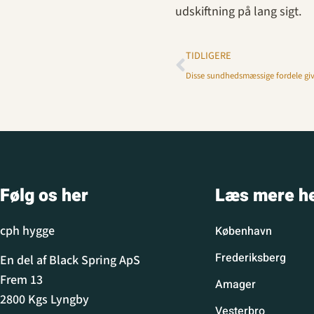
udskiftning på lang sigt.
TIDLIGERE
Disse sundhedsmæssige fordele giv
Følg os her
Læs mere h
cph hygge
København
Frederiksberg
En del af Black Spring ApS
Frem 13
Amager
2800 Kgs Lyngby
Vesterbro