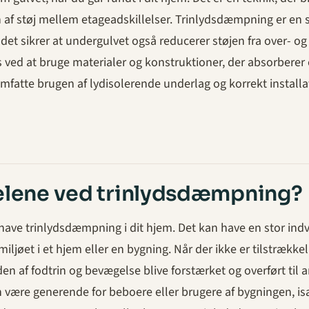
n af støj mellem etageadskillelser. Trinlydsdæmpning er en 
 det sikrer at undergulvet også reducerer støjen fra over- og
ved at bruge materialer og konstruktioner, der absorberer
omfatte brugen af lydisolerende underlag og korrekt installa
elene ved trinlydsdæmpning?
t have trinlydsdæmpning i dit hjem. Det kan have en stor ind
ljøet i et hjem eller en bygning. Når der ikke er tilstrækkel
n af fodtrin og bevægelse blive forstærket og overført til 
n være generende for beboere eller brugere af bygningen, is