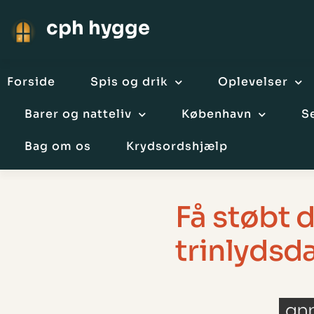
cph hygge
Forside
Spis og drik
Oplevelser
Barer og natteliv
København
S
Bag om os
Krydsordshjælp
Få støbt 
trinlyds