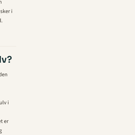
n
sker i
d.
lv?
 den
ulv i
t er
g