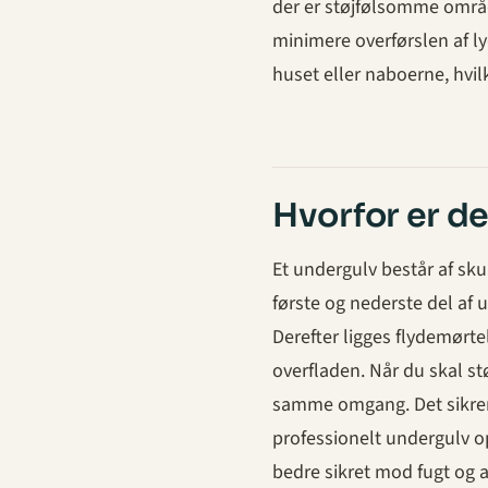
der er støjfølsomme områ
minimere overførslen af l
huset eller naboerne, hvi
Hvorfor er d
Et undergulv består af sk
første og nederste del af 
Derefter ligges flydemørtel
overfladen. Når du skal stø
samme omgang. Det sikrer 
professionelt undergulv op
bedre sikret mod fugt og 