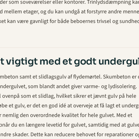
der som soveværelser eller kontorer. Trinlydsdæmpning ka
yd mellem etager, og du kan undgå at forstyrre andre menne
lket kan være gavnligt for både beboernes trivsel og sundhe
et vigtigt med et godt undergu
umbeton samt et slidlagsgulv af flydemørtel. Skumbeton er
undergulvet, som blandt andet giver varme- og lydisolering.
 ovenpå som et slidlag, hvilket sikrer et jævnt gulv på hele
be et gulv, er det en god idé at overveje at få lagt et underg
nemlig den overordnede kvalitet for hele gulvet. Med et
når du en længere levetid for gulvet, samtidig med at gulve
andre skader. Dette kan reducere behovet for reparationer o