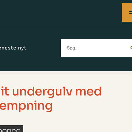
eneste nyt
dit undergulv med
dæmpning