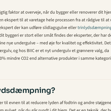
tig faktor at overveje, når du bygger eller renoverer dit hje
n ekspert til at varetage hele processen fra at rådgive til at
ekspert der kan udføre slidlagsgulve eller
trinlydsdæmpnin
it byggeri er stort eller småt findes der eksperter, der har 
dine nye undergulve – med øje for kvalitet og effektivitet. Det
ergulv, og hos BIIC er et nyt undergulv et grønnere valg, da
 80% mindre CO2 end alternative produkter i samme kategori
nlydsdæmpning?
 til evnen til at reducere lyden af fodtrin og andre støjgene
 gulvet, når du går rundt i dit hjem. Det er en teknik, der 