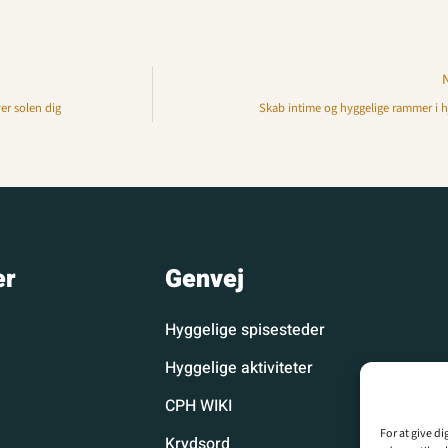
er solen dig
Skab intime og hyggelige rammer i
er
Genvej
Hyggelige spisesteder
Hyggelige aktiviteter
CPH WIKI
For at give d
Krydsord