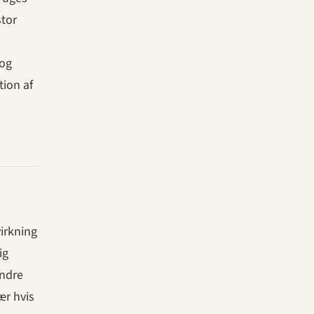
stor
 og
tion af
virkning
ig
andre
ær hvis