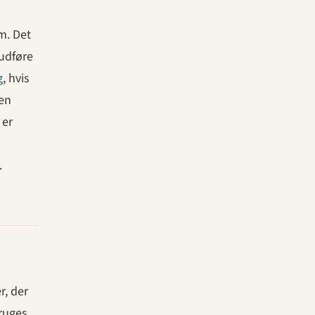
m. Det
 udføre
g
, hvis
den
 er
.
r, der
bruges