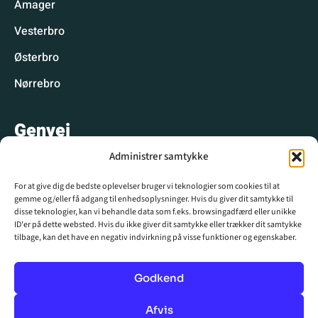
Amager
Vesterbro
Østerbro
Nørrebro
Genvej
Administrer samtykke
Hyggelige spisesteder
For at give dig de bedste oplevelser bruger vi teknologier som cookies til at
Hyggelige aktiviteter
gemme og/eller få adgang til enhedsoplysninger. Hvis du giver dit samtykke til
disse teknologier, kan vi behandle data som f.eks. browsingadfærd eller unikke
CPH WIKI
ID'er på dette websted. Hvis du ikke giver dit samtykke eller trækker dit samtykke
tilbage, kan det have en negativ indvirkning på visse funktioner og egenskaber.
Krydsord
Nyhedsbrev
Godkend
Annoncér hos os
Afvis