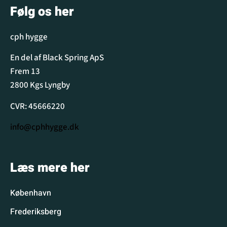
Følg os her
cph hygge
En del af Black Spring ApS
Frem 13
2800 Kgs Lyngby
CVR: 45666220
info@cphhygge.dk
Læs mere her
København
Frederiksberg