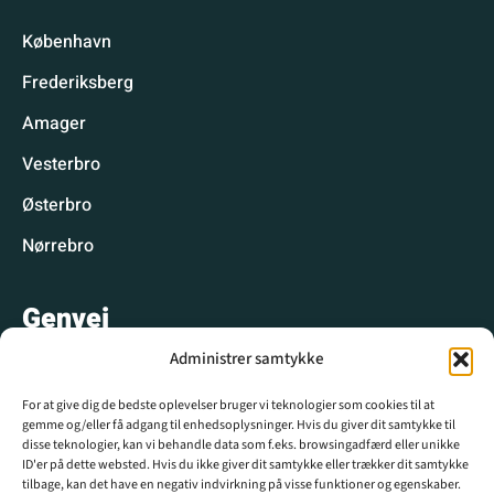
København
Frederiksberg
Amager
Vesterbro
Østerbro
Nørrebro
Genvej
Administrer samtykke
Hyggelige spisesteder
For at give dig de bedste oplevelser bruger vi teknologier som cookies til at
Hyggelige aktiviteter
gemme og/eller få adgang til enhedsoplysninger. Hvis du giver dit samtykke til
disse teknologier, kan vi behandle data som f.eks. browsingadfærd eller unikke
CPH WIKI
ID'er på dette websted. Hvis du ikke giver dit samtykke eller trækker dit samtykke
tilbage, kan det have en negativ indvirkning på visse funktioner og egenskaber.