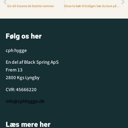
Giv dit traume de bedste rammer
Disse to køb til boligen bør du lave på din næste Københavner-tur
Følg os her
cph hygge
En del af Black Spring ApS
Frem 13
2800 Kgs Lyngby
CVR: 45666220
info@cphhygge.dk
Læs mere her