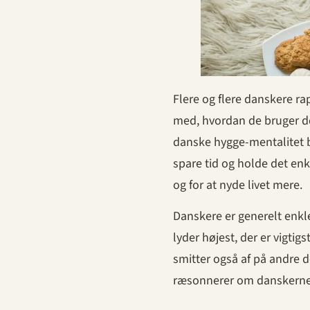
Flere og flere danskere r
med, hvordan de bruger der
danske hygge-mentalitet b
spare tid og holde det enk
og for at nyde livet mere.
Danskere er generelt enkle
lyder højest, der er vigtig
smitter også af på andre de
ræsonnerer om danskernes 