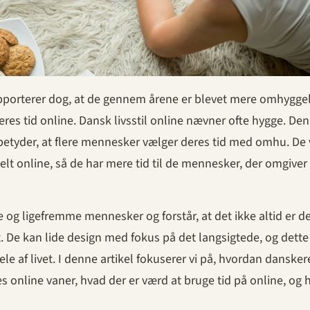
apporterer dog, at de gennem årene er blevet mere omhygge
es tid online. Dansk livsstil online nævner ofte hygge. Den
etyder, at flere mennesker vælger deres tid med omhu. De v
elt online, så de har mere tid til de mennesker, der omgive
 og ligefremme mennesker og forstår, at det ikke altid er de
st. De kan lide design med fokus på det langsigtede, og dette
le af livet. I denne artikel fokuserer vi på, hvordan dansker
online vaner, hvad der er værd at bruge tid på online, og h