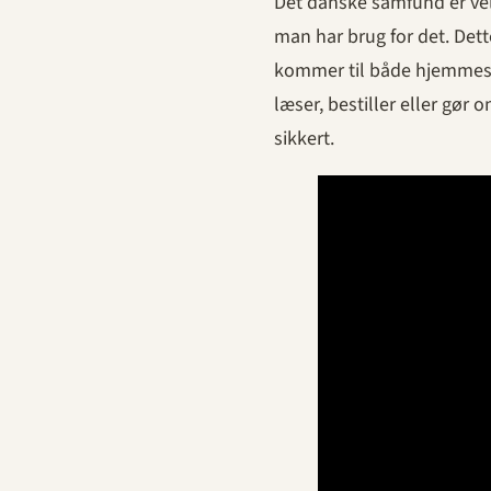
Det danske samfund er velo
man har brug for det. Dett
kommer til både hjemmesid
læser, bestiller eller gør o
sikkert.