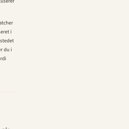
kuserer
matcher
eret i
 stedet
r du i
rdi