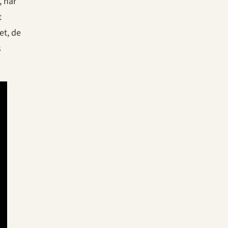
, når
t
et, de
s