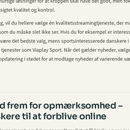
hurtige løsninger for at kroppen skal have det godt, men fo
gsigtet kvalitet og kontrol.
alg, vil du hellere vælge én kvalitetsstreamingtjeneste, der 
 som du måske slet ikke ser. Hvis du for eksempel er interess
ix være det bedste valg, mens sportsinteresserede danskere i
 tjenester som Viaplay Sport. Når det gælder nyheder, vælge
opdatering i stedet for at modtage nyheder af varierende væ
d frem for opmærksomhed –
ere til at forblive online