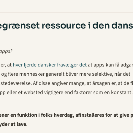
egrænset ressource i den dan
 apps?
er, at
hver fjerde dansker fravælger det
at apps kan få adgan
e og flere mennesker generelt bliver mere selektive, når det
lstedeværelse. Af disse angiver mange, at årsagen er, at de f
app eller et websted vigtigere end faktorer som en konstant
ner en funktion i folks hverdag, afinstalleres for at give p
yder at lave
.