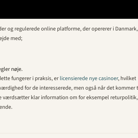
er og regulerede online platforme, der opererer i Danmark, 
bejde med;
egler nøje.
tte fungerer i praksis, er
licensierede nye casinoer
, hvilket
oværdighed for de interesserede, men også når det kommer t
e værdsætter klar information om for eksempel returpolitik,
nende.