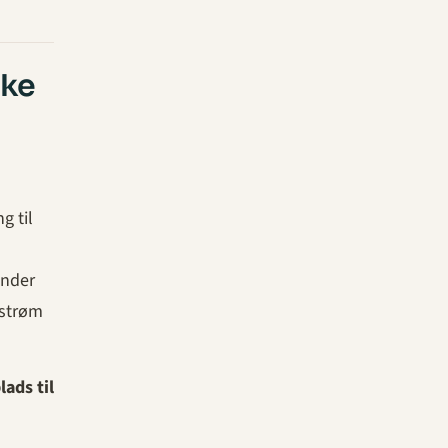
ske
g til
inder
 strøm
lads til