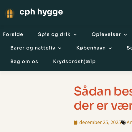
cph hygge
Forside
Spis og drik
Oplevelser
Barer og natteliv
København
S
Bag om os
Krydsordshjælp
Sådan bes
der er vær
december 25, 2025
An