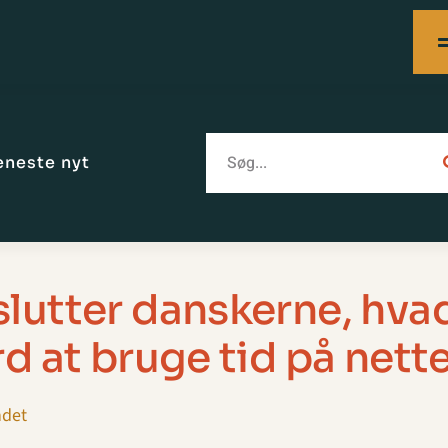
eneste nyt
lutter danskerne, hva
d at bruge tid på nett
det