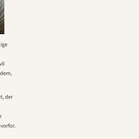
lige
il
r dem,
t, der
e
vorfor.