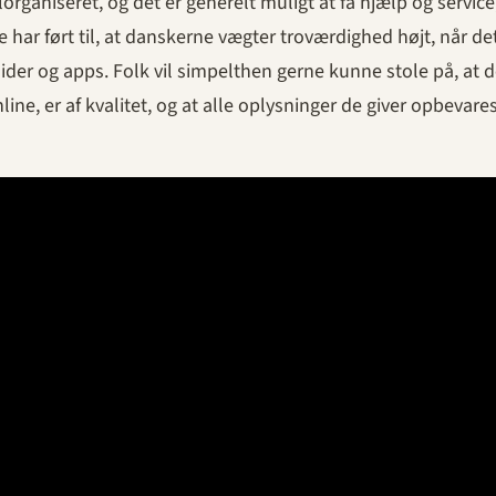
rganiseret, og det er generelt muligt at få hjælp og service
e har ført til, at danskerne vægter troværdighed højt, når de
er og apps. Folk vil simpelthen gerne kunne stole på, at d
nline, er af kvalitet, og at alle oplysninger de giver opbevare