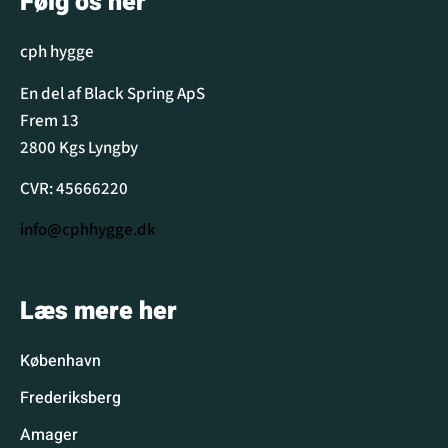
Følg os her
cph hygge
En del af Black Spring ApS
Frem 13
2800 Kgs Lyngby
CVR: 45666220
info@cphhygge.dk
Læs mere her
København
Frederiksberg
Amager