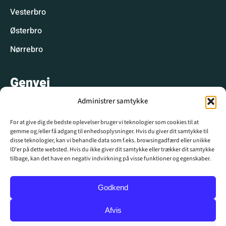
Vesterbro
Østerbro
Nørrebro
Genvej
Administrer samtykke
Hyggelige spisesteder
For at give dig de bedste oplevelser bruger vi teknologier som cookies til at
Hyggelige aktiviteter
gemme og/eller få adgang til enhedsoplysninger. Hvis du giver dit samtykke til
disse teknologier, kan vi behandle data som f.eks. browsingadfærd eller unikke
CPH WIKI
ID'er på dette websted. Hvis du ikke giver dit samtykke eller trækker dit samtykke
tilbage, kan det have en negativ indvirkning på visse funktioner og egenskaber.
Krydsord
Nyhedsbrev
Godkend
Annoncér hos os
Afvis
Kontakt