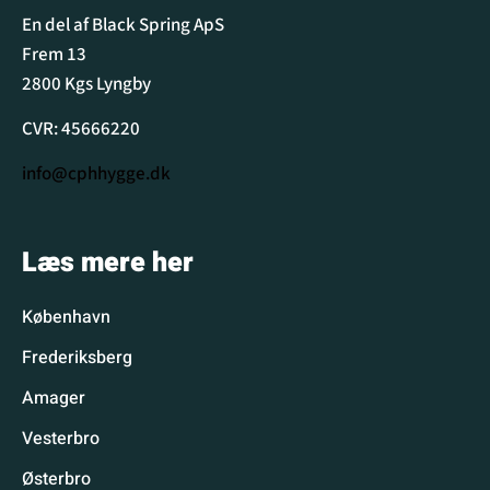
En del af Black Spring ApS
Frem 13
2800 Kgs Lyngby
CVR: 45666220
info@cphhygge.dk
Læs mere her
København
Frederiksberg
Amager
Vesterbro
Østerbro