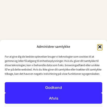
Administrer samtykke
For at give dig de bedste oplevelser bruger vi teknologier som cookies til at
gemme og/eller få adgang til enhedsoplysninger. Hvis du giver dit samtykke til
disse teknologier, kan vi behandle data som f.eks. browsingadfærd eller unikke
ID'er på dette websted. Hvis du ikke giver dit samtykke eller trækker dit samtykke
tilbage, kan det have en negativ indvirkning på visse funktioner og egenskaber.
Godkend
Afvis