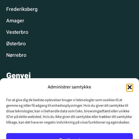
Frederiksberg
Amager
Vesterbro
Østerbro
Nørrebro
Genvej
Administrer samtykke
Hyggelige spisesteder
For at give dig de bedste oplevelser bruger vi teknologier som cookies til at
Hyggelige aktiviteter
gemme og/eller få adgang til enhedsoplysninger. Hvis du giver dit samtykke til
disse teknologier, kan vi behandle data som f.eks. browsingadfærd eller unikke
CPH WIKI
ID'er på dette websted. Hvis du ikke giver dit samtykke eller trækker dit samtykke
tilbage, kan det have en negativ indvirkning på visse funktioner og egenskaber.
Krydsord
Nyhedsbrev