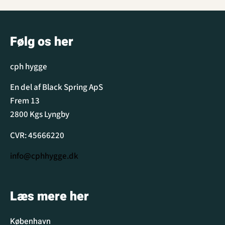
Følg os her
cph hygge
En del af Black Spring ApS
Frem 13
2800 Kgs Lyngby
CVR: 45666220
info@cphhygge.dk
Læs mere her
København