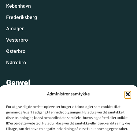
København
Frederiksberg
Amager
Vesterbro
Østerbro
Nørrebro
Genvej
Administrer samtykke
Hyggelige spisesteder
For at give dig de bedste oplevelser bruger vi teknologier som cookies til at
Hyggelige aktiviteter
gemme og/eller få adgang til enhedsoplysninger. Hvis du giver dit samtykke til
disse teknologier, kan vi behandle data som f.eks. browsingadfærd eller unikke
CPH WIKI
ID'er på dette websted. Hvis du ikke giver dit samtykke eller trækker dit samtykke
tilbage, kan det have en negativ indvirkning på visse funktioner og egenskaber.
Krydsord