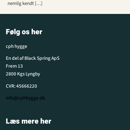
nemlig kendt […]
Følg os her
cph hygge
En del af Black Spring ApS
Frem 13
2800 Kgs Lyngby
CVR: 45666220
info@cphhygge.dk
Læs mere her