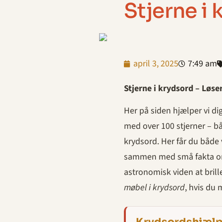
Stjerne i
april 3, 2025
7:49 am
Stjerne i krydsord – Løse
Her på siden hjælper vi dig
med over 100 stjerner – bå
krydsord. Her får du båd
sammen med små fakta om h
astronomisk viden at brill
møbel i krydsord
, hvis du 