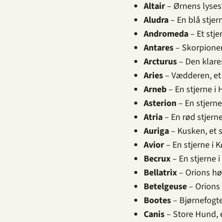
Altair
– Ørnens lyses
Aludra
– En blå stjer
Andromeda
– Et stje
Antares
– Skorpionen
Arcturus
– Den klares
Aries
– Vædderen, et 
Arneb
– En stjerne i 
Asterion
– En stjern
Atria
– En rød stjern
Auriga
– Kusken, et s
Avior
– En stjerne i K
Becrux
– En stjerne 
Bellatrix
– Orions høj
Betelgeuse
– Orions
Bootes
– Bjørnefogte
Canis
– Store Hund, e