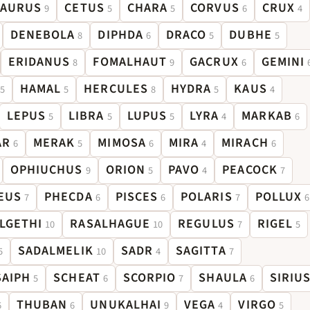
TAURUS
CETUS
CHARA
CORVUS
CRUX
9
5
5
6
4
DENEBOLA
DIPHDA
DRACO
DUBHE
8
6
5
5
ERIDANUS
FOMALHAUT
GACRUX
GEMINI
8
9
6
HAMAL
HERCULES
HYDRA
KAUS
5
5
8
5
4
LEPUS
LIBRA
LUPUS
LYRA
MARKAB
5
5
5
4
6
AR
MERAK
MIMOSA
MIRA
MIRACH
6
5
6
4
6
OPHIUCHUS
ORION
PAVO
PEACOCK
9
5
4
7
EUS
PHECDA
PISCES
POLARIS
POLLUX
7
6
6
7
6
LGETHI
RASALHAGUE
REGULUS
RIGEL
10
10
7
5
SADALMELIK
SADR
SAGITTA
5
10
4
7
SAIPH
SCHEAT
SCORPIO
SHAULA
SIRIU
5
6
7
6
THUBAN
UNUKALHAI
VEGA
VIRGO
6
6
9
4
5