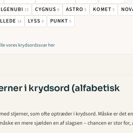
LGENUBI
CYGNUS
ASTRO
KOMET
NOV
13
6
5
5
ILLEDE
LYSS
PUNKT
14
4
5
alle vores krydsordssvar her
jerner i krydsord (alfabetisk
e med stjerner, som ofte optræder i krydsord. Måske er det e
r måske en mere sjælden en af slagsen – chancen er stor for, 