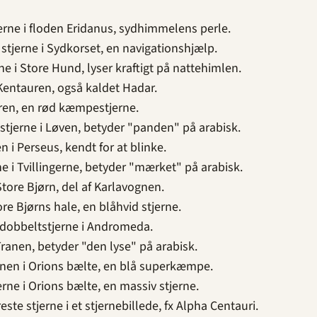
jerne i floden Eridanus, sydhimmelens perle.
stjerne i Sydkorset, en navigationshjælp.
ne i Store Hund, lyser kraftigt på nattehimlen.
 Kentauren, også kaldet Hadar.
yren, en rød kæmpestjerne.
stjerne i Løven, betyder "panden" på arabisk.
 i Perseus, kendt for at blinke.
ne i Tvillingerne, betyder "mærket" på arabisk.
Store Bjørn, del af Karlavognen.
re Bjørns hale, en blåhvid stjerne.
 dobbeltstjerne i Andromeda.
Tranen, betyder "den lyse" på arabisk.
rnen i Orions bælte, en blå superkæmpe.
erne i Orions bælte, en massiv stjerne.
este stjerne i et stjernebillede, fx Alpha Centauri.