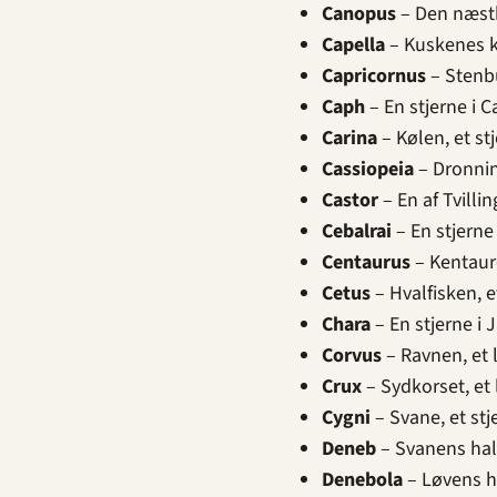
Canopus
– Den næstk
Capella
– Kuskenes k
Capricornus
– Stenbu
Caph
– En stjerne i C
Carina
– Kølen, et s
Cassiopeia
– Dronnin
Castor
– En af Tvillin
Cebalrai
– En stjerne
Centaurus
– Kentaure
Cetus
– Hvalfisken, 
Chara
– En stjerne i
Corvus
– Ravnen, et 
Crux
– Sydkorset, et 
Cygni
– Svane, et st
Deneb
– Svanens hal
Denebola
– Løvens ha