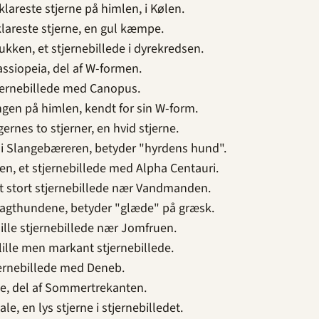
lareste stjerne på himlen, i Kølen.
lareste stjerne, en gul kæmpe.
kken, et stjernebillede i dyrekredsen.
assiopeia, del af W-formen.
tjernebillede med Canopus.
gen på himlen, kendt for sin W-form.
gernes to stjerner, en hvid stjerne.
 i Slangebæreren, betyder "hyrdens hund".
n, et stjernebillede med Alpha Centauri.
et stort stjernebillede nær Vandmanden.
 Jagthundene, betyder "glæde" på græsk.
lille stjernebillede nær Jomfruen.
lille men markant stjernebillede.
jernebillede med Deneb.
e, del af Sommertrekanten.
le, en lys stjerne i stjernebilledet.