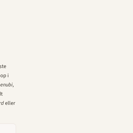
ste
op i
genubi
,
dt
rd
eller