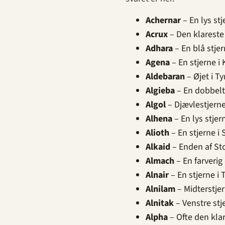
Achernar
– En lys st
Acrux
– Den klareste 
Adhara
– En blå stjer
Agena
– En stjerne i
Aldebaran
– Øjet i T
Algieba
– En dobbelt
Algol
– Djævlestjernen
Alhena
– En lys stjer
Alioth
– En stjerne i 
Alkaid
– Enden af Sto
Almach
– En farverig
Alnair
– En stjerne i 
Alnilam
– Midterstje
Alnitak
– Venstre stj
Alpha
– Ofte den klar