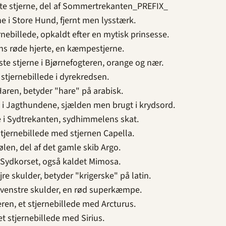
te stjerne, del af Sommertrekanten_PREFIX_
ne i Store Hund, fjernt men lysstærk.
rnebillede, opkaldt efter en mytisk prinsesse.
s røde hjerte, en kæmpestjerne.
te stjerne i Bjørnefogteren, orange og nær.
stjernebillede i dyrekredsen.
Haren, betyder "hare" på arabisk.
e i Jagthundene, sjælden men brugt i krydsord.
e i Sydtrekanten, sydhimmelens skat.
tjernebillede med stjernen Capella.
ølen, del af det gamle skib Argo.
i Sydkorset, også kaldet Mimosa.
re skulder, betyder "krigerske" på latin.
 venstre skulder, en rød superkæmpe.
ren, et stjernebillede med Arcturus.
t stjernebillede med Sirius.