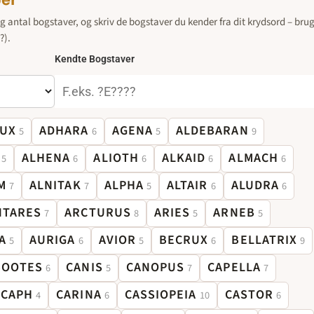
er
g antal bogstaver, og skriv de bogstaver du kender fra dit krydsord – brug
?).
Kendte Bogstaver
UX
ADHARA
AGENA
ALDEBARAN
5
6
5
9
ALHENA
ALIOTH
ALKAID
ALMACH
5
6
6
6
6
M
ALNITAK
ALPHA
ALTAIR
ALUDRA
7
7
5
6
6
NTARES
ARCTURUS
ARIES
ARNEB
7
8
5
5
A
AURIGA
AVIOR
BECRUX
BELLATRIX
5
6
5
6
9
BOOTES
CANIS
CANOPUS
CAPELLA
6
5
7
7
CAPH
CARINA
CASSIOPEIA
CASTOR
4
6
10
6