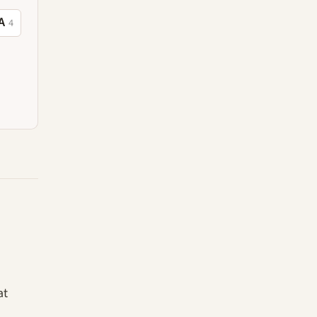
A
4
n
at