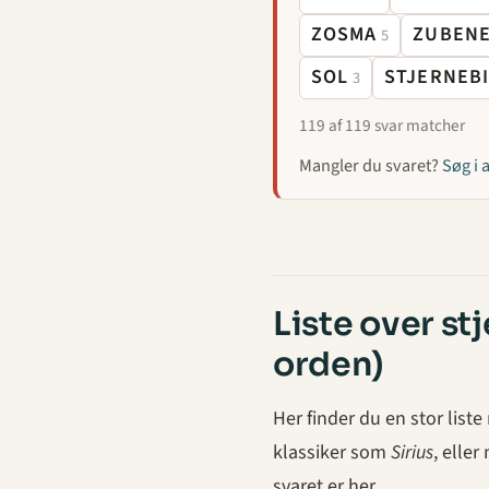
ZOSMA
ZUBENE
5
SOL
STJERNEB
3
119 af 119 svar matcher
Mangler du svaret?
Søg i 
Liste over st
orden)
Her finder du en stor list
klassiker som
Sirius
, elle
svaret er her.