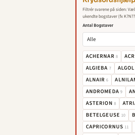
Krydsordshjælp
Filtrér svarene på siden: Væl
ukendte bogstaver (fx K?N??
Antal Bogstaver
ACHERNAR
ACR
8
ALGIEBA
ALGOL
7
ALNAIR
ALNILA
6
ANDROMEDA
A
9
ASTERION
ATRI
8
BETELGEUSE
10
CAPRICORNUS
11