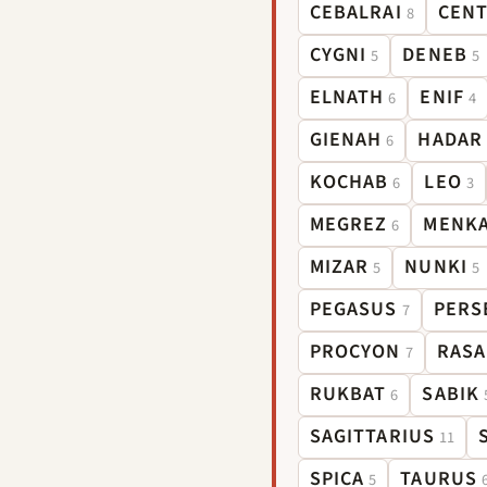
CEBALRAI
CEN
8
CYGNI
DENEB
5
5
ELNATH
ENIF
6
4
GIENAH
HADAR
6
KOCHAB
LEO
6
3
MEGREZ
MENK
6
MIZAR
NUNKI
5
5
PEGASUS
PERS
7
PROCYON
RASA
7
RUKBAT
SABIK
6
SAGITTARIUS
11
SPICA
TAURUS
5