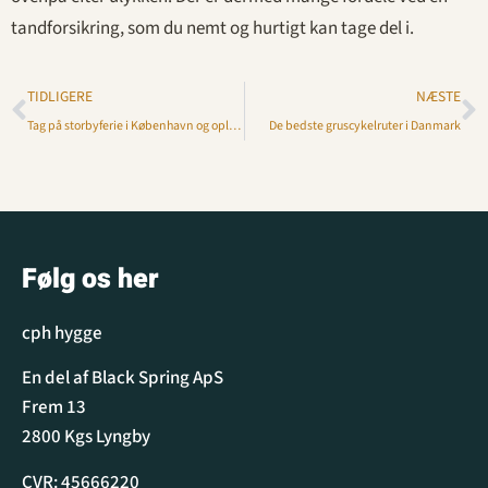
tandforsikring, som du nemt og hurtigt kan tage del i.
TIDLIGERE
NÆSTE
Tag på storbyferie i København og oplev byens stemning
De bedste gruscykelruter i Danmark
Følg os her
cph hygge
En del af Black Spring ApS
Frem 13
2800 Kgs Lyngby
CVR: 45666220