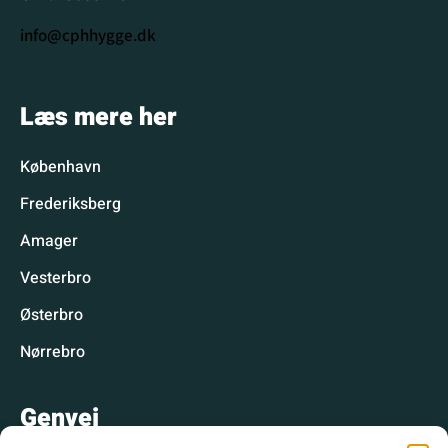
info@cphhygge.dk
Læs mere her
København
Frederiksberg
Amager
Vesterbro
Østerbro
Nørrebro
Genvej