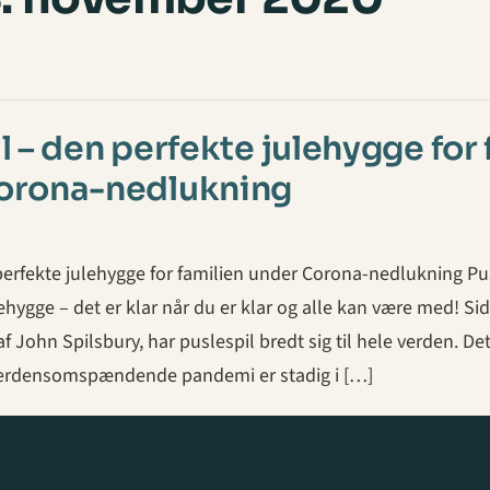
l – den perfekte julehygge for 
orona-nedlukning
perfekte julehygge for familien under Corona-nedlukning Pu
ehygge – det er klar når du er klar og alle kan være med! Si
f John Spilsbury, har puslespil bredt sig til hele verden. De
verdensomspændende pandemi er stadig i […]