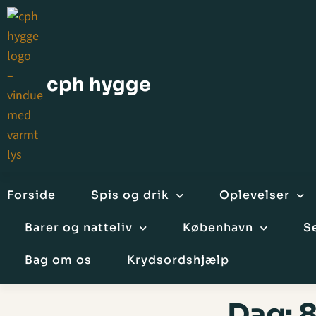
cph hygge
Forside
Spis og drik
Oplevelser
Barer og natteliv
København
S
Bag om os
Krydsordshjælp
Dag:
8