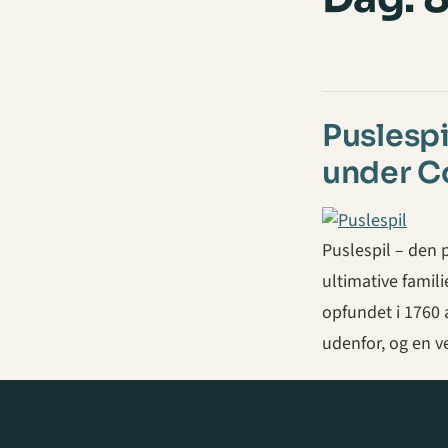
Puslespi
under C
Puslespil – den 
ultimative famili
opfundet i 1760 a
udenfor, og en 