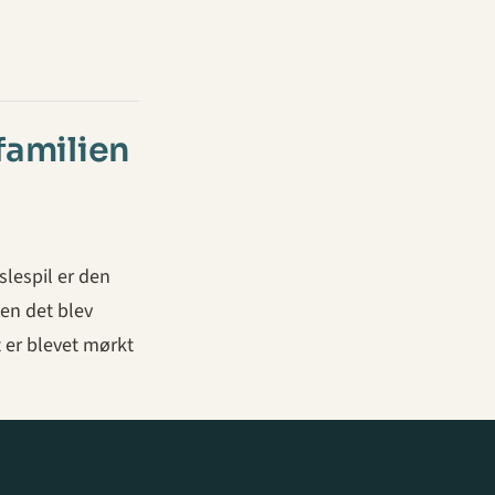
familien
slespil er den
den det blev
t er blevet mørkt